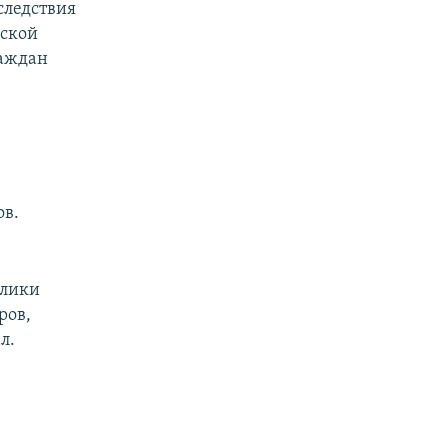
следствия
еской
раждан
ов.
блики
ров,
л.