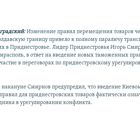
градский:
Изменение правил перемещения товаров ч
лдавскую границу привело к полному параличу тран
их в Приднестровье. Лидер Приднестровья Игорь Сми
 Тирасполь, в ответ на введение новых таможенных пра
частие в переговорах по приднестровскому урегулиро
 накануне Смирнов предупредил, что введение Киево
равил для приднестровских товаров фактически означ
едника в урегулировании конфликта.