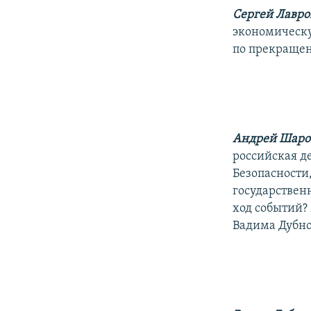
Сергей Лавр
экономическую
по прекращен
Андрей Шаро
российская де
Безопасности
государствен
ход событий?
Вадима Дубно