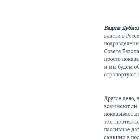
Вадим Дубно
власти в Росс
подразделени
Совете Безоп
просто показ
и мы будем об
отрапортуют о
Другое дело, 
возымеют ли 
показывает п
тех, против 
пассивное да
санкции в по