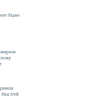
ент Радио
 Смирнов
вскому
е
правила
 Над этой