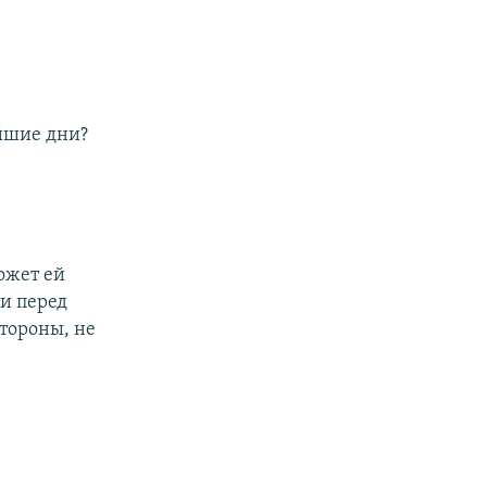
йшие дни?
ожет ей
и перед
стороны, не