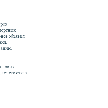
ерез
спортных
рнов объявил
вил,
ванию.
м новых
ает его отказ