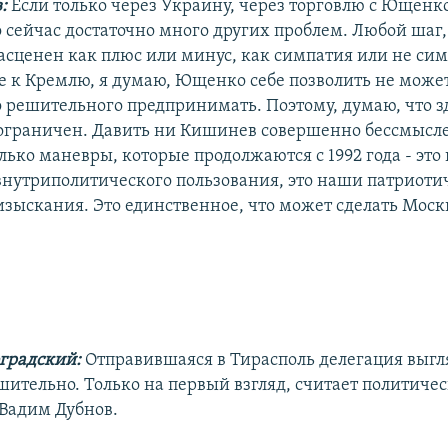
в:
Если только через Украину, через торговлю с Ющенко
 сейчас достаточно много других проблем. Любой шаг
асценен как плюс или минус, как симпатия или не сим
е к Кремлю, я думаю, Ющенко себе позволить не может
о решительного предпринимать. Поэтому, думаю, что з
ограничен. Давить ни Кишинев совершенно бессмысл
лько маневры, которые продолжаются с 1992 года - это
 внутриполитического пользования, это наши патриоти
изыскания. Это единственное, что может сделать Моск
.
градский:
Отправившаяся в Тирасполь делегация выгл
шительно. Только на первый взгляд, считает политиче
 Вадим Дубнов.