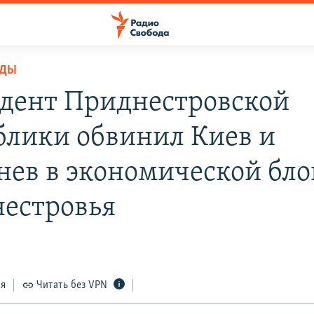
ОДЫ
дент Приднестровской
блики обвинил Киев и
ев в экономической бло
естровья
ся
Читать без VPN