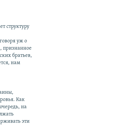
ет структуру
говоря уж о
е, признанное
ских братьев,
ется, нам
раины,
ровья. Как
очередь, на
олжать
ерживать эти