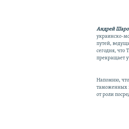
Андрей Шаро
украинско-мо
путей, ведущ
сегодня, что
прекращает у
Напомню, что
таможенных п
от роли поср