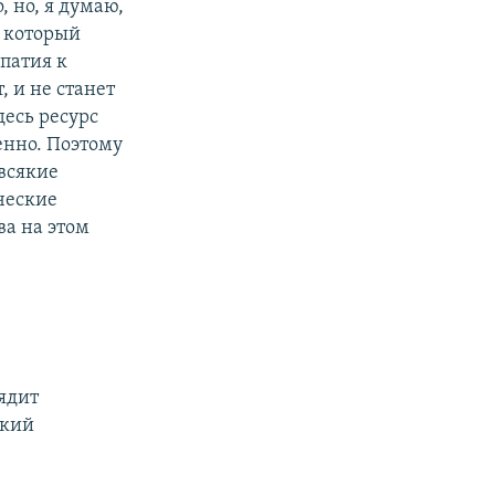
, но, я думаю,
, который
патия к
, и не станет
десь ресурс
енно. Поэтому
 всякие
ческие
ва на этом
ядит
ский