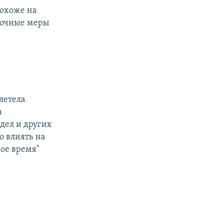
похоже на
срочные меры
летела
а
дел и других
о влиять на
ое время"