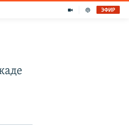
ЭФИР
каде