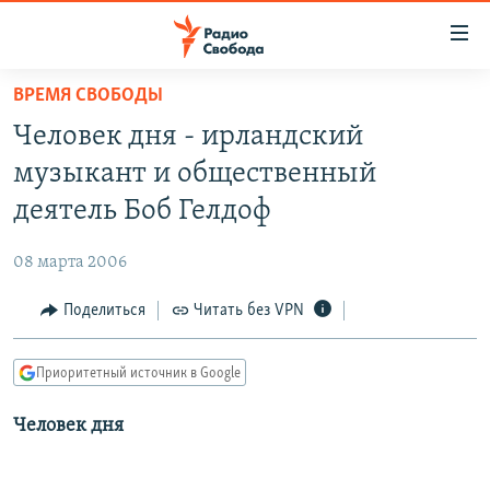
Ссылки
для
упрощенного
ВРЕМЯ СВОБОДЫ
ПРОГРАММЫ
доступа
Человек дня - ирландский
ПОДКАСТЫ
Вернуться
музыкант и общественный
к
АВТОРСКИЕ ПРОЕКТЫ
деятель Боб Гелдоф
основному
ЦИТАТЫ СВОБОДЫ
содержанию
08 марта 2006
Вернутся
МНЕНИЯ
к
Поделиться
Читать без VPN
КУЛЬТУРА
главной
навигации
IDEL.РЕАЛИИ
Приоритетный источник в Google
Вернутся
КАВКАЗ.РЕАЛИИ
к
Человек дня
СЕВЕР.РЕАЛИИ
поиску
СИБИРЬ.РЕАЛИИ