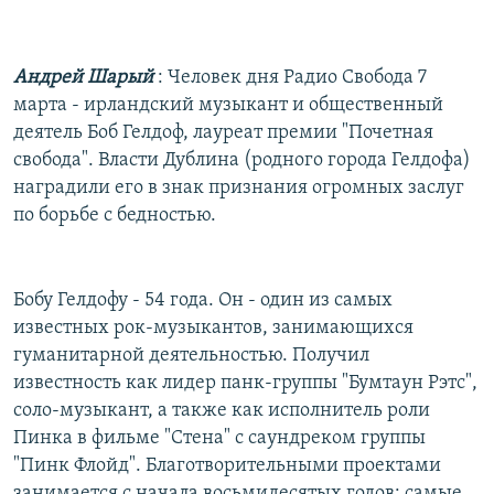
РАСПИСАНИЕ ВЕЩАНИЯ
ПОДПИШИТЕСЬ НА РАССЫЛКУ
Андрей Шарый
: Человек дня Радио Свобода 7
марта - ирландский музыкант и общественный
СОЦИАЛЬНЫЕ СЕТИ
деятель Боб Гелдоф, лауреат премии "Почетная
свобода". Власти Дублина (родного города Гелдофа)
наградили его в знак признания огромных заслуг
по борьбе с бедностью.
Все сайты РСЕ/РС
Бобу Гелдофу - 54 года. Он - один из самых
известных рок-музыкантов, занимающихся
гуманитарной деятельностью. Получил
известность как лидер панк-группы "Бумтаун Рэтс",
соло-музыкант, а также как исполнитель роли
Пинка в фильме "Стена" с саундреком группы
"Пинк Флойд". Благотворительными проектами
занимается с начала восьмидесятых годов; самые