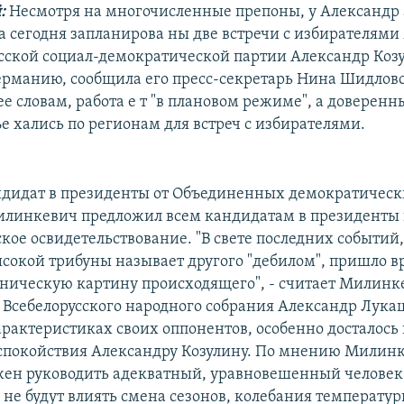
й:
Несмотря на многочисленные препоны, у Александр 
 сегодня запланирова ны две встречи с избирателями
сской социал-демократической партии Александр Коз
 Германию, сообщила его пресс-секретарь Нина Шидлов
ее словам, работа е т "в плановом режиме", а доверенн
е хались по регионам для встреч с избирателями.
дидат в президенты от Объединенных демократическ
линкевич предложил всем кандидатам в президенты
кое освидетельствование. "В свете последних событий,
ысокой трибуны называет другого "дебилом", пришло в
ническую картину происходящего", - считает Милинке
 Всебелорусского народного собрания Александр Лука
характеристиках своих оппонентов, особенно досталось
покойствия Александру Козулину. По мнению Милинк
жен руководить адекватный, уравновешенный человек,
 не будут влиять смена сезонов, колебания температур