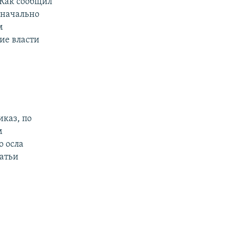
 Как сообщил
оначально
м
ие власти
иказ, по
м
о осла
атьи