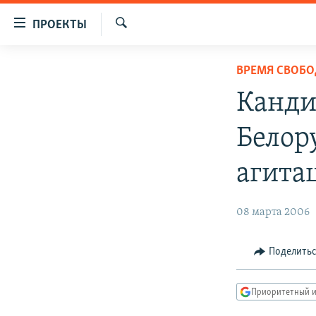
Ссылки
ПРОЕКТЫ
для
Искать
упрощенного
ПРОГРАММЫ
ВРЕМЯ СВОБ
доступа
ПОДКАСТЫ
Канди
Вернуться
АВТОРСКИЕ ПРОЕКТЫ
к
Белор
основному
ЦИТАТЫ СВОБОДЫ
содержанию
МНЕНИЯ
агита
Вернутся
КУЛЬТУРА
к
главной
08 марта 2006
IDEL.РЕАЛИИ
навигации
КАВКАЗ.РЕАЛИИ
Вернутся
Поделить
к
СЕВЕР.РЕАЛИИ
поиску
СИБИРЬ.РЕАЛИИ
Приоритетный и