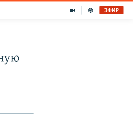
ЭФИР
вную