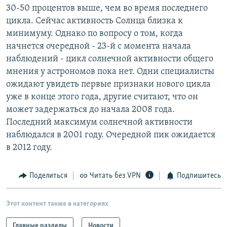
30-50 процентов выше, чем во время последнего
РАСПИСАНИЕ ВЕЩАНИЯ
цикла. Сейчас активность Солнца близка к
ПОДПИШИТЕСЬ НА РАССЫЛКУ
минимуму. Однако по вопросу о том, когда
начнется очередной - 23-й с момента начала
СОЦИАЛЬНЫЕ СЕТИ
наблюдений - цикл солнечной активности общего
мнения у астрономов пока нет. Одни специалисты
ожидают увидеть первые признаки нового цикла
уже в конце этого года, другие считают, что он
может задержаться до начала 2008 года.
Последний максимум солнечной активности
Все сайты РСЕ/РС
наблюдался в 2001 году. Очередной пик ожидается
в 2012 году.
Поделиться
Читать без VPN
Подпишитесь
Этот контент также в категориях
Главные разделы
Новости