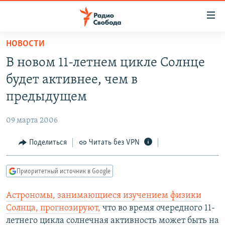
Ссылки
для
упрощенного
НОВОСТИ
ПРОГРАММЫ
доступа
В новом 11-летнем цикле Солнце
ПОДКАСТЫ
Вернуться
будет активнее, чем в
к
АВТОРСКИЕ ПРОЕКТЫ
предыдущем
основному
ЦИТАТЫ СВОБОДЫ
содержанию
09 марта 2006
Вернутся
МНЕНИЯ
к
Поделиться
Читать без VPN
КУЛЬТУРА
главной
навигации
IDEL.РЕАЛИИ
Приоритетный источник в Google
Вернутся
КАВКАЗ.РЕАЛИИ
к
Астрономы, занимающиеся изучением физики
СЕВЕР.РЕАЛИИ
поиску
Солнца, прогнозируют,
что во время очередного 11-
СИБИРЬ.РЕАЛИИ
летнего цикла солнечная активность может быть на