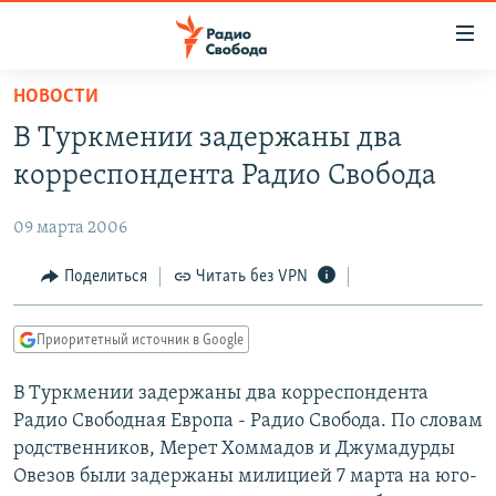
Ссылки
для
упрощенного
НОВОСТИ
ПРОГРАММЫ
доступа
В Туркмении задержаны два
ПОДКАСТЫ
Вернуться
корреспондента Радио Свобода
к
АВТОРСКИЕ ПРОЕКТЫ
основному
09 марта 2006
ЦИТАТЫ СВОБОДЫ
содержанию
Вернутся
МНЕНИЯ
Поделиться
Читать без VPN
к
КУЛЬТУРА
главной
Приоритетный источник в Google
навигации
IDEL.РЕАЛИИ
Вернутся
В Туркмении задержаны два корреспондента
КАВКАЗ.РЕАЛИИ
к
Радио Свободная Европа - Радио Свобода. По словам
СЕВЕР.РЕАЛИИ
поиску
родственников, Мерет Хоммадов и Джумадурды
Овезов были задержаны милицией 7 марта на юго-
СИБИРЬ.РЕАЛИИ