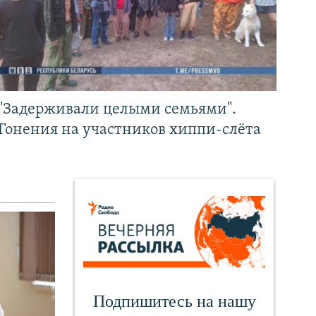
"Задерживали целыми семьями".
Гонения на участников хиппи-слёта