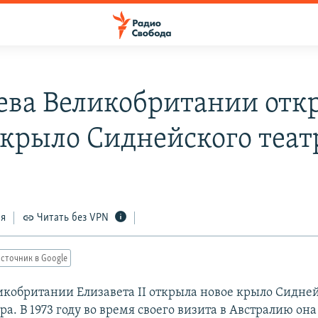
ева Великобритании отк
 крыло Сиднейского теат
ся
Читать без VPN
сточник в Google
икобритании Елизавета II открыла новое крыло Сидне
ра. В 1973 году во время своего визита в Австралию она