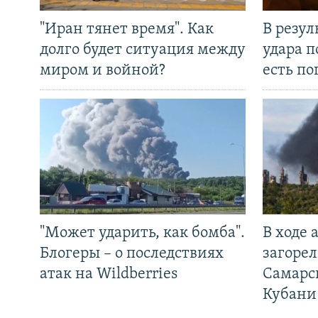
"Иран тянет время". Как
В резул
долго будет ситуация между
удара п
миром и войной?
есть п
"Может ударить, как бомба".
В ходе
Блогеры – о последствиях
загорел
атак на Wildberries
Самарс
Кубани