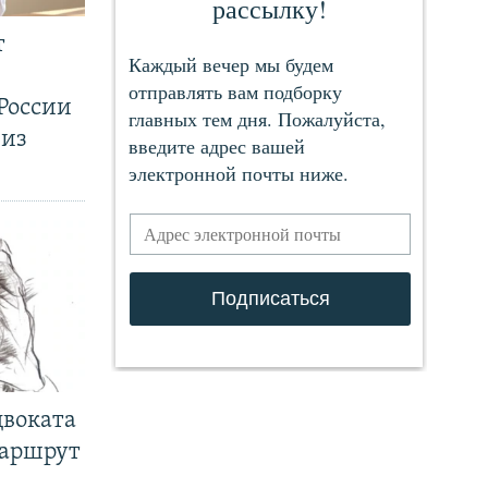
т
России
 из
двоката
маршрут