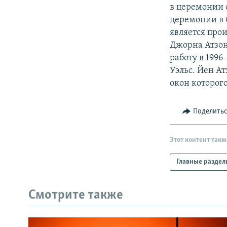
РАСПИСАНИЕ ВЕЩАНИЯ
в церемонии о
ПОДПИШИТЕСЬ НА РАССЫЛКУ
церемонии в 
является про
Джорна Атзон
работу в 199
Уэльс. Йен Ат
окон которого
Поделить
Этот контент такж
Главные раздел
Смотрите также