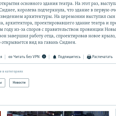
ткрытия основного здания театра. На этот раз, выступ
Сиднее, королева подчеркнула, что здание в первую оч
изведением архитектуры. На церемонии выступил сын
а, архитектора, проектировавшего здание театра и п
6-м году из-за споров с правительством провинции Н
зон завершил работу отца, спроектировав новое крыло
 открывается вид на гавань Сиднея.
ся
Читать без VPN
Подпишитесь
Распечатать
е в категориях
ы
Новости