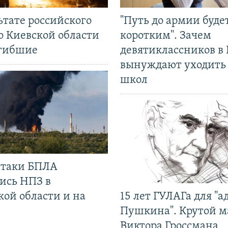
ьтате российского
"Путь до армии буде
о Киевской области
коротким". Зачем
огибшие
девятиклассников в 
вынуждают уходить
школ
 атаки БПЛА
ись НПЗ в
кой области и на
15 лет ГУЛАГа для "а
Пушкина". Крутой 
Виктора Гроссмана