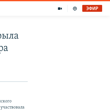
ЭФИР
рыла
ра
йского
 участвовала