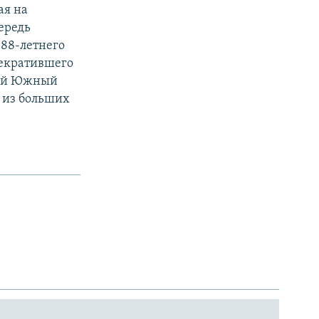
ая на
ередь
 88-летнего
рекратившего
овый Южный
, из больших