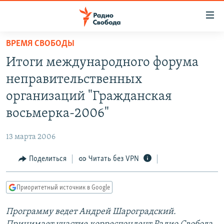
Ссылки
для
упрощенного
ВРЕМЯ СВОБОДЫ
ПРОГРАММЫ
доступа
Итоги международного форума
ПОДКАСТЫ
Вернуться
неправительственных
к
АВТОРСКИЕ ПРОЕКТЫ
организаций "Гражданская
основному
ЦИТАТЫ СВОБОДЫ
содержанию
восьмерка-2006"
Вернутся
МНЕНИЯ
к
13 марта 2006
КУЛЬТУРА
главной
Поделиться
Читать без VPN
навигации
IDEL.РЕАЛИИ
Вернутся
КАВКАЗ.РЕАЛИИ
к
Приоритетный источник в Google
СЕВЕР.РЕАЛИИ
поиску
Программу ведет Андрей Шароградский.
СИБИРЬ.РЕАЛИИ