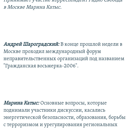
Принимает участие корреспондент Радио Свобода
РАСПИСАНИЕ ВЕЩАНИЯ
в Москве Марина Катыс.
ПОДПИШИТЕСЬ НА РАССЫЛКУ
СОЦИАЛЬНЫЕ СЕТИ
Андрей Шароградский:
В конце прошлой недели в
Москве проходил международный форум
неправительственных организаций под названием
"Гражданская восьмерка-2006".
Все сайты РСЕ/РС
Марина Катыс:
Основные вопросы, которые
поднимали участники дискуссии, касались
энергетической безопасности, образования, борьбы
с терроризмом и урегулирования региональных