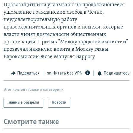
Правозащитники указывают на продолжающееся
РАСПИСАНИЕ ВЕЩАНИЯ
ущемление гражданских свобод в Чечне,
ПОДПИШИТЕСЬ НА РАССЫЛКУ
неудовлетворительную работу
правоохранительных органов и помехи, которые
СОЦИАЛЬНЫЕ СЕТИ
власти чинят деятельности общественных
организаций. Призыв "Международной амнистии"
прозвучал накануне визита в Москву главы
Еврокомиссии Жозе Мануэля Баррозу.
Все сайты РСЕ/РС
Поделиться
Читать без VPN
Подпишитесь
Этот контент также в категориях
Главные разделы
Новости
Смотрите также