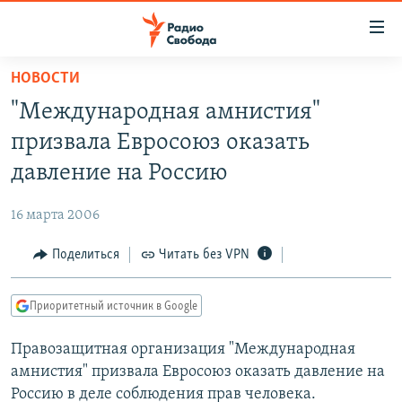
Ссылки
для
упрощенного
НОВОСТИ
ПРОГРАММЫ
доступа
"Международная амнистия"
ПОДКАСТЫ
Вернуться
призвала Евросоюз оказать
к
АВТОРСКИЕ ПРОЕКТЫ
давление на Россию
основному
ЦИТАТЫ СВОБОДЫ
содержанию
16 марта 2006
Вернутся
МНЕНИЯ
к
Поделиться
Читать без VPN
КУЛЬТУРА
главной
навигации
IDEL.РЕАЛИИ
Приоритетный источник в Google
Вернутся
КАВКАЗ.РЕАЛИИ
к
Правозащитная организация "Международная
СЕВЕР.РЕАЛИИ
поиску
амнистия" призвала Евросоюз оказать давление на
СИБИРЬ.РЕАЛИИ
Россию в деле соблюдения прав человека.