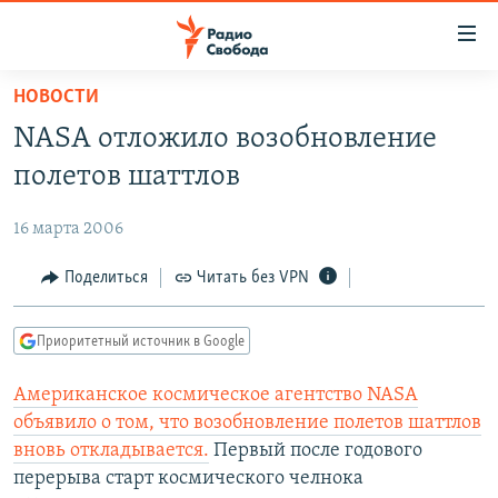
Ссылки
для
упрощенного
НОВОСТИ
ПРОГРАММЫ
доступа
NASA отложило возобновление
ПОДКАСТЫ
Вернуться
полетов шаттлов
к
АВТОРСКИЕ ПРОЕКТЫ
основному
16 марта 2006
ЦИТАТЫ СВОБОДЫ
содержанию
Вернутся
МНЕНИЯ
Поделиться
Читать без VPN
к
КУЛЬТУРА
главной
Приоритетный источник в Google
навигации
IDEL.РЕАЛИИ
Вернутся
Американское космическое агентство NASA
КАВКАЗ.РЕАЛИИ
к
объявило о том, что возобновление полетов шаттлов
СЕВЕР.РЕАЛИИ
поиску
вновь откладывается.
Первый после годового
перерыва старт космического челнока
СИБИРЬ.РЕАЛИИ