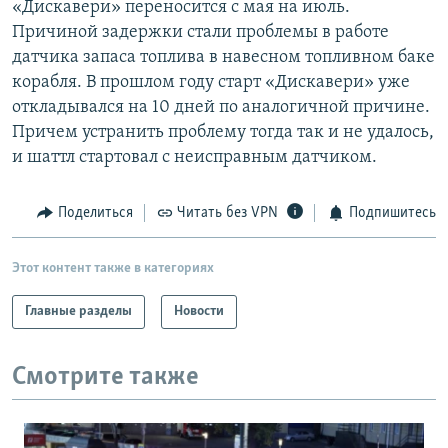
«Дискавери» переносится с мая на июль.
РАСПИСАНИЕ ВЕЩАНИЯ
Причиной задержки стали проблемы в работе
ПОДПИШИТЕСЬ НА РАССЫЛКУ
датчика запаса топлива в навесном топливном баке
корабля. В прошлом году старт «Дискавери» уже
откладывался на 10 дней по аналогичной причине.
СОЦИАЛЬНЫЕ СЕТИ
Причем устранить проблему тогда так и не удалось,
и шаттл стартовал с неисправным датчиком.
Поделиться
Читать без VPN
Подпишитесь
Все сайты РСЕ/РС
Этот контент также в категориях
Главные разделы
Новости
Смотрите также