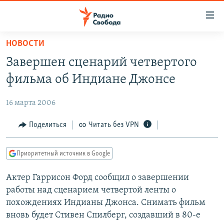
Ссылки
для
упрощенного
НОВОСТИ
ПРОГРАММЫ
доступа
Завершен сценарий четвертого
ПОДКАСТЫ
Вернуться
фильма об Индиане Джонсе
к
АВТОРСКИЕ ПРОЕКТЫ
основному
16 марта 2006
ЦИТАТЫ СВОБОДЫ
содержанию
Вернутся
МНЕНИЯ
Поделиться
Читать без VPN
к
КУЛЬТУРА
главной
Приоритетный источник в Google
навигации
IDEL.РЕАЛИИ
Вернутся
Актер Гаррисон Форд сообщил о завершении
КАВКАЗ.РЕАЛИИ
к
работы над сценарием четвертой ленты о
СЕВЕР.РЕАЛИИ
поиску
похождениях Индианы Джонса. Снимать фильм
вновь будет Стивен Спилберг, создавший в 80-е
СИБИРЬ.РЕАЛИИ