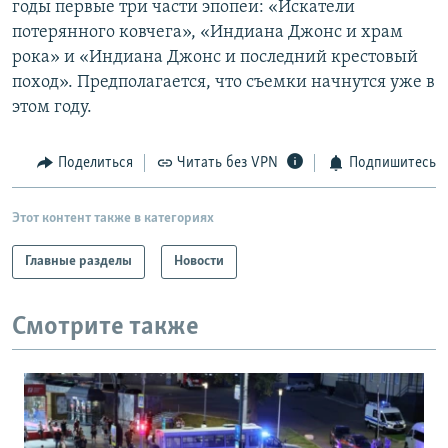
годы первые три части эпопеи: «Искатели
РАСПИСАНИЕ ВЕЩАНИЯ
потерянного ковчега», «Индиана Джонс и храм
ПОДПИШИТЕСЬ НА РАССЫЛКУ
рока» и «Индиана Джонс и последний крестовый
поход». Предполагается, что съемки начнутся уже в
этом году.
СОЦИАЛЬНЫЕ СЕТИ
Поделиться
Читать без VPN
Подпишитесь
Этот контент также в категориях
Все сайты РСЕ/РС
Главные разделы
Новости
Смотрите также