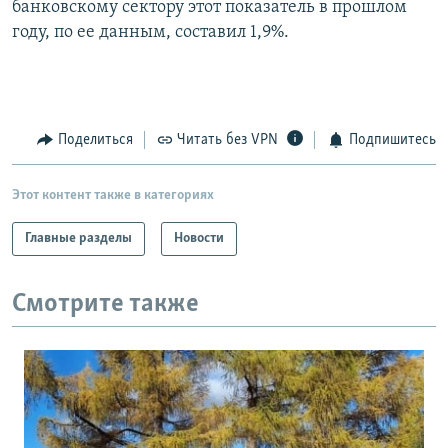
банковскому сектору этот показатель в прошлом
РАСПИСАНИЕ ВЕЩАНИЯ
году, по ее данным, составил 1,9%.
ПОДПИШИТЕСЬ НА РАССЫЛКУ
СОЦИАЛЬНЫЕ СЕТИ
Поделиться
Читать без VPN
Подпишитесь
Этот контент также в категориях
Главные разделы
Новости
Все сайты РСЕ/РС
Смотрите также