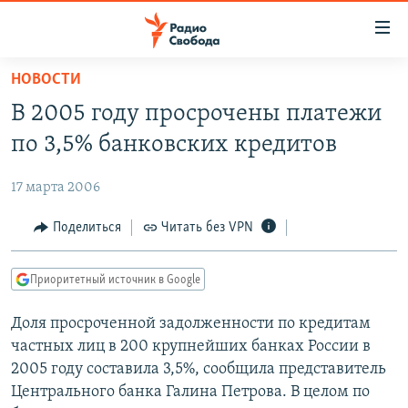
Ссылки
для
упрощенного
НОВОСТИ
ПРОГРАММЫ
доступа
В 2005 году просрочены платежи
ПОДКАСТЫ
Вернуться
по 3,5% банковских кредитов
к
АВТОРСКИЕ ПРОЕКТЫ
основному
17 марта 2006
ЦИТАТЫ СВОБОДЫ
содержанию
Вернутся
МНЕНИЯ
Поделиться
Читать без VPN
к
КУЛЬТУРА
главной
Приоритетный источник в Google
навигации
IDEL.РЕАЛИИ
Вернутся
Доля просроченной задолженности по кредитам
КАВКАЗ.РЕАЛИИ
к
частных лиц в 200 крупнейших банках России в
СЕВЕР.РЕАЛИИ
поиску
2005 году составила 3,5%, сообщила представитель
Центрального банка Галина Петрова. В целом по
СИБИРЬ.РЕАЛИИ