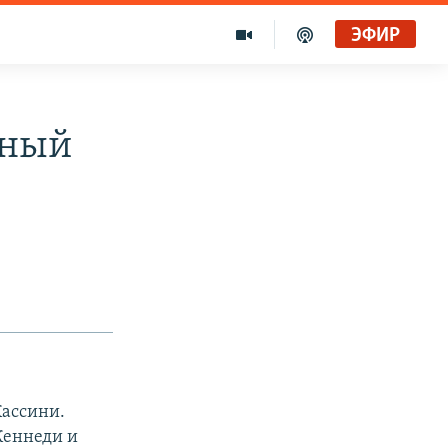
ЭФИР
тный
Кассини.
Кеннеди и