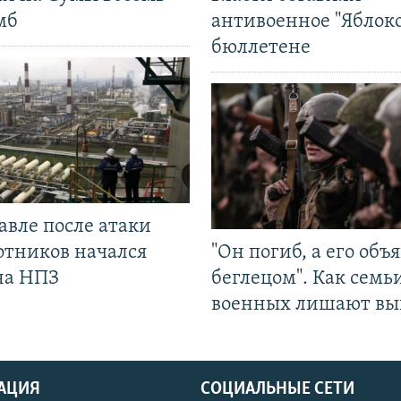
мб
антивоенное "Яблоко
бюллетене
авле после атаки
отников начался
"Он погиб, а его объ
на НПЗ
беглецом". Как семь
военных лишают вы
АЦИЯ
СОЦИАЛЬНЫЕ СЕТИ