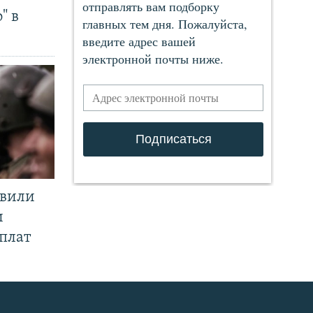
" в
явили
и
плат