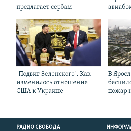
предлагает сербам
авиабо
"Подвиг Зеленского". Как
В Яросл
изменилось отношение
беспил
США к Украине
пожар 
РАДИО СВОБОДА
ИНФОРМ