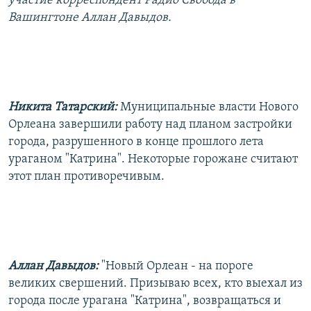
участие корреспондент Радио Свобода в
РАСПИСАНИЕ ВЕЩАНИЯ
Вашингтоне Аллан Давыдов.
ПОДПИШИТЕСЬ НА РАССЫЛКУ
СОЦИАЛЬНЫЕ СЕТИ
Никита Татарский:
Муниципальные власти Нового
Орлеана завершили работу над планом застройки
города, разрушенного в конце прошлого лета
ураганом "Катрина". Некоторые горожане считают
Все сайты РСЕ/РС
этот план противоречивым.
Аллан Давыдов:
"Новый Орлеан - на пороге
великих свершений. Призываю всех, кто выехал из
города после урагана "Катрина", возвращаться и