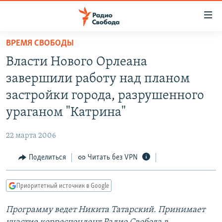
Ссылки
для
упрощенного
ВРЕМЯ СВОБОДЫ
ПРОГРАММЫ
доступа
Власти Нового Орлеана
ПОДКАСТЫ
Вернуться
завершили работу над планом
к
АВТОРСКИЕ ПРОЕКТЫ
застройки города, разрушенного
основному
ЦИТАТЫ СВОБОДЫ
содержанию
ураганом "Катрина"
Вернутся
МНЕНИЯ
к
22 марта 2006
КУЛЬТУРА
главной
Поделиться
Читать без VPN
навигации
IDEL.РЕАЛИИ
Вернутся
КАВКАЗ.РЕАЛИИ
к
Приоритетный источник в Google
СЕВЕР.РЕАЛИИ
поиску
Программу ведет Никита Татарский. Принимает
СИБИРЬ.РЕАЛИИ