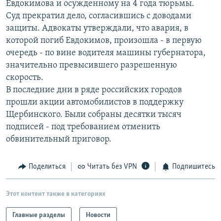
Евдокимова и осужденному на 4 года тюрьмы.
РАСПИСАНИЕ ВЕЩАНИЯ
Суд прекратил дело, согласившись с доводами
ПОДПИШИТЕСЬ НА РАССЫЛКУ
защиты. Адвокаты утверждали, что авария, в
которой погиб Евдокимов, произошла - в первую
очередь - по вине водителя машины губернатора,
СОЦИАЛЬНЫЕ СЕТИ
значительно превысившего разрешенную
скорость.
В последние дни в ряде российских городов
прошли акции автомобилистов в поддержку
Щербинского. Были собраны десятки тысяч
Все сайты РСЕ/РС
подписей - под требованием отменить
обвинительный приговор.
Поделиться
Читать без VPN
Подпишитесь
Этот контент также в категориях
Главные разделы
Новости