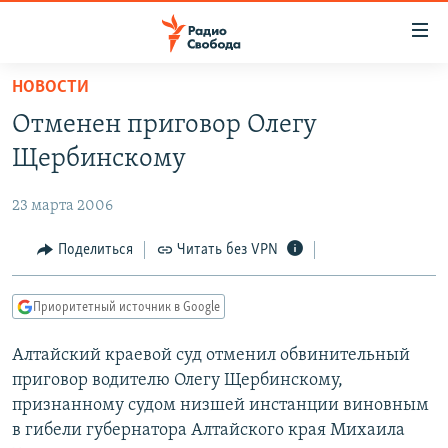
Ссылки
для
упрощенного
НОВОСТИ
ПРОГРАММЫ
доступа
Отменен приговор Олегу
ПОДКАСТЫ
Вернуться
Щербинскому
к
АВТОРСКИЕ ПРОЕКТЫ
основному
23 марта 2006
ЦИТАТЫ СВОБОДЫ
содержанию
Вернутся
МНЕНИЯ
Поделиться
Читать без VPN
к
КУЛЬТУРА
главной
Приоритетный источник в Google
навигации
IDEL.РЕАЛИИ
Вернутся
Алтайский краевой суд отменил обвинительный
КАВКАЗ.РЕАЛИИ
к
приговор водителю Олегу Щербинскому,
СЕВЕР.РЕАЛИИ
поиску
признанному судом низшей инстанции виновным
в гибели губернатора Алтайского края Михаила
СИБИРЬ.РЕАЛИИ