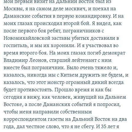
мой первый визит на Дальний Восток был из
Москвы, я на самом деле москвич, и поехал на
Даманские события в первую командировку. И на
моих глазах происходил второй бой. Я видел, как
после первого боя ребят, пограничников с
Новомихайловской заставы убитых доставили в
госпиталь, и мы их хоронили. И я участвовал во
время второго боя. На моих глазах погиб демократ
Владимир Леонов, старший лейтенант с ним
вместе был пограничник. Было очень тяжело и,
казалось, никогда мы с Китаем дружить не будем, и
казалось, что этот монстр огромный дикий всегда
будет противостоять. Прошло время и как бы
сегодня я вижу, как человек, живущий на Дальнем
Востоке, а после Даманских событий я попросил,
чтобы меня направили собственным
корреспондентом газеты на Дальний Восток на два
года, дал честное слово, что я не сбегу. И 35 лет я