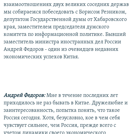
взаимоотношениях двух великих соседних держав
РАСПИСАНИЕ ВЕЩАНИЯ
мы собираемся побеседовать с Борисом Резником,
ПОДПИШИТЕСЬ НА РАССЫЛКУ
депутатом Государственной думы от Хабаровского
края, заместителем председателя думского
СОЦИАЛЬНЫЕ СЕТИ
комитета по информационной политике. Бывший
заместитель министра иностранных дел России
Андрей Федоров - один из очевидцев недавних
экономических успехов Китая.
Все сайты РСЕ/РС
Андрей Федоров:
Мне в течение последних лет
приходилось не раз бывать в Китае. Дружелюбие и
заинтересованность, попытка понять, что такое
Россия сегодня. Хотя, безусловно, кое в чем себя
чувствует сильнее, чем Россия, прежде всего с
учетом динамики своего экономического