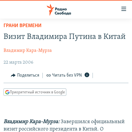
Ссылки
для
упрощенного
ГРАНИ ВРЕМЕНИ
ПРОГРАММЫ
доступа
Визит Владимира Путина в Китай
ПОДКАСТЫ
Вернуться
к
Владимир Кара-Мурза
АВТОРСКИЕ ПРОЕКТЫ
основному
22 марта 2006
ЦИТАТЫ СВОБОДЫ
содержанию
Вернутся
МНЕНИЯ
Поделиться
Читать без VPN
к
КУЛЬТУРА
главной
Приоритетный источник в Google
навигации
IDEL.РЕАЛИИ
Вернутся
КАВКАЗ.РЕАЛИИ
к
СЕВЕР.РЕАЛИИ
поиску
Владимир Кара-Мурза:
Завершился официальный
СИБИРЬ.РЕАЛИИ
визит российского президента в Китай. О