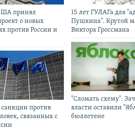
США принял
15 лет ГУЛАГа для "а
проект о новых
Пушкина". Крутой 
ях против России и
Виктора Гроссмана
"Сломать схему". За
л санкции против
власти оставили "Ябл
ловек, связанных с
бюллетене
ссии