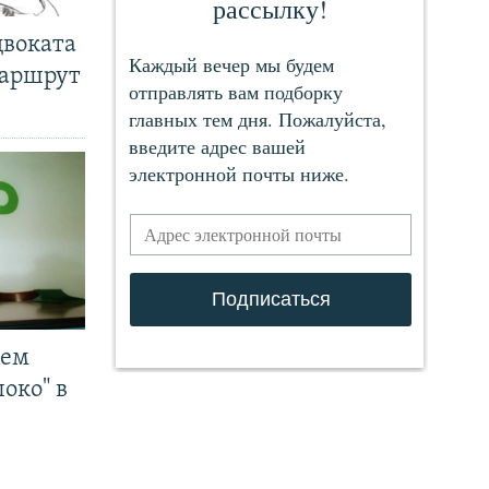
двоката
маршрут
чем
око" в