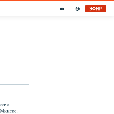
ЭФИР
уссии
 Минске.