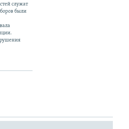
астей служат
ыборов были
звала
иции.
арушения