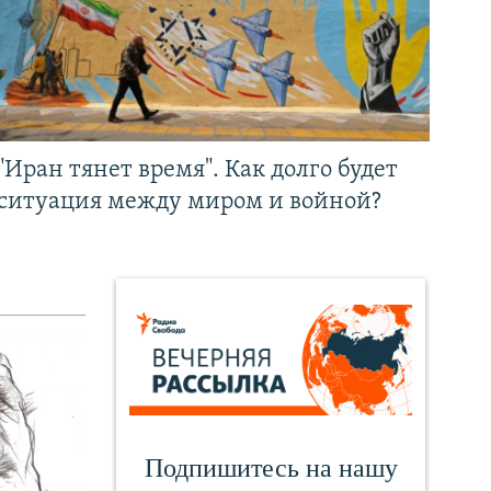
"Иран тянет время". Как долго будет
ситуация между миром и войной?