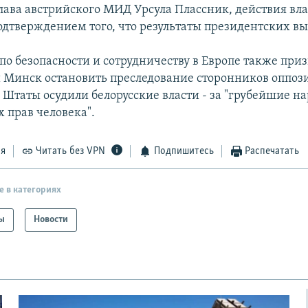
глава австрийского МИД Урсула Плассник, действия вл
дтверждением того, что результаты президентских в
по безопасности и сотрудничеству в Европе также при
Минск остановить преследование сторонников оппоз
Штаты осудили белорусские власти - за "грубейшие н
 прав человека".
ся
Читать без VPN
Подпишитесь
Распечатать
е в категориях
ы
Новости