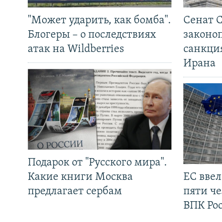
"Может ударить, как бомба".
Сенат 
Блогеры – о последствиях
законо
атак на Wildberries
санкци
Ирана
Подарок от "Русского мира".
Какие книги Москва
ЕС вве
предлагает сербам
пяти че
ВПК Ро