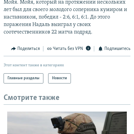
Мойя. Мойя, который на протяжении нескольких
РАСПИСАНИЕ ВЕЩАНИЯ
лет был для своего молодого соперника кумиром и
ПОДПИШИТЕСЬ НА РАССЫЛКУ
наставником, победил - 2:6, 6:1, 6:1. До этого
поражения Надаль выиграл у своих
соотечественников 22 матча подряд.
СОЦИАЛЬНЫЕ СЕТИ
Поделиться
Читать без VPN
Подпишитесь
Этот контент также в категориях
Все сайты РСЕ/РС
Главные разделы
Новости
Смотрите также