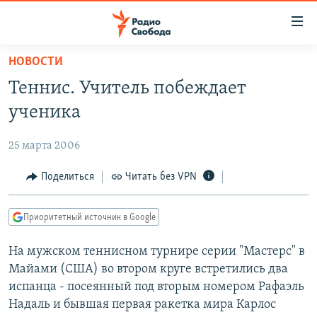
Ссылки
для
упрощенного
НОВОСТИ
ПРОГРАММЫ
доступа
Теннис. Учитель побеждает
ПОДКАСТЫ
Вернуться
ученика
к
АВТОРСКИЕ ПРОЕКТЫ
основному
25 марта 2006
ЦИТАТЫ СВОБОДЫ
содержанию
Вернутся
МНЕНИЯ
Поделиться
Читать без VPN
к
КУЛЬТУРА
главной
Приоритетный источник в Google
навигации
IDEL.РЕАЛИИ
Вернутся
На мужском теннисном турнире серии "Мастерс" в
КАВКАЗ.РЕАЛИИ
к
Майами (США) во втором круге встретились два
СЕВЕР.РЕАЛИИ
поиску
испанца - посеянный под вторым номером Рафаэль
Надаль и бывшая первая ракетка мира Карлос
СИБИРЬ.РЕАЛИИ