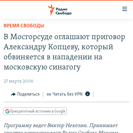
Ссылки
для
упрощенного
ВРЕМЯ СВОБОДЫ
ПРОГРАММЫ
доступа
В Мосгорсуде оглашают приговор
ПОДКАСТЫ
Вернуться
Александру Копцеву, который
к
АВТОРСКИЕ ПРОЕКТЫ
обвиняется в нападении на
основному
ЦИТАТЫ СВОБОДЫ
содержанию
московскую синагогу
Вернутся
МНЕНИЯ
к
27 марта 2006
КУЛЬТУРА
главной
Поделиться
Читать без VPN
навигации
IDEL.РЕАЛИИ
Вернутся
КАВКАЗ.РЕАЛИИ
к
Приоритетный источник в Google
СЕВЕР.РЕАЛИИ
поиску
Программу ведет Виктор Нехезин. Принимает
СИБИРЬ.РЕАЛИИ