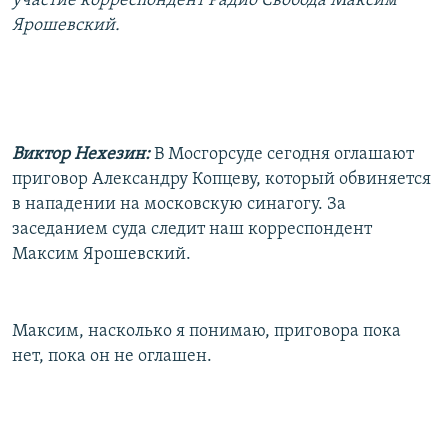
участие корреспондент Радио Свобода Максим
РАСПИСАНИЕ ВЕЩАНИЯ
Ярошевский.
ПОДПИШИТЕСЬ НА РАССЫЛКУ
СОЦИАЛЬНЫЕ СЕТИ
Виктор Нехезин:
В Мосгорсуде сегодня оглашают
приговор Александру Копцеву, который обвиняется
в нападении на московскую синагогу. За
заседанием суда следит наш корреспондент
Все сайты РСЕ/РС
Максим Ярошевский.
Максим, насколько я понимаю, приговора пока
нет, пока он не оглашен.