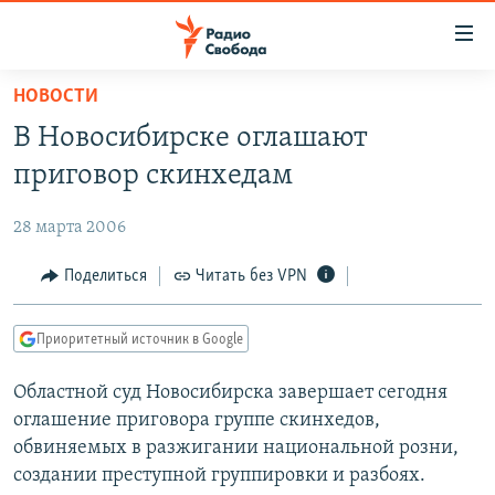
Ссылки
для
упрощенного
НОВОСТИ
ПРОГРАММЫ
доступа
В Новосибирске оглашают
ПОДКАСТЫ
Вернуться
приговор скинхедам
к
АВТОРСКИЕ ПРОЕКТЫ
основному
28 марта 2006
ЦИТАТЫ СВОБОДЫ
содержанию
Вернутся
МНЕНИЯ
Поделиться
Читать без VPN
к
КУЛЬТУРА
главной
Приоритетный источник в Google
навигации
IDEL.РЕАЛИИ
Вернутся
Областной суд Новосибирска завершает сегодня
КАВКАЗ.РЕАЛИИ
к
оглашение приговора группе скинхедов,
СЕВЕР.РЕАЛИИ
поиску
обвиняемых в разжигании национальной розни,
создании преступной группировки и разбоях.
СИБИРЬ.РЕАЛИИ