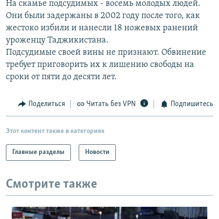
На скамье подсудимых - восемь молодых людей.
РАСПИСАНИЕ ВЕЩАНИЯ
Они были задержаны в 2002 году после того, как
ПОДПИШИТЕСЬ НА РАССЫЛКУ
жестоко избили и нанесли 18 ножевых ранений
уроженцу Таджикистана.
Подсудимые своей вины не признают. Обвинение
СОЦИАЛЬНЫЕ СЕТИ
требует приговорить их к лишению свободы на
сроки от пяти до десяти лет.
Поделиться
Читать без VPN
Подпишитесь
Все сайты РСЕ/РС
Этот контент также в категориях
Главные разделы
Новости
Смотрите также