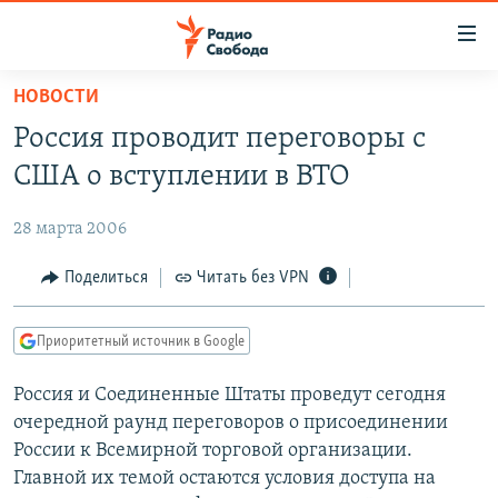
Ссылки
для
упрощенного
НОВОСТИ
ПРОГРАММЫ
доступа
Россия проводит переговоры с
ПОДКАСТЫ
Вернуться
США о вступлении в ВТО
к
АВТОРСКИЕ ПРОЕКТЫ
основному
28 марта 2006
ЦИТАТЫ СВОБОДЫ
содержанию
Вернутся
МНЕНИЯ
Поделиться
Читать без VPN
к
КУЛЬТУРА
главной
Приоритетный источник в Google
навигации
IDEL.РЕАЛИИ
Вернутся
Россия и Соединенные Штаты проведут сегодня
КАВКАЗ.РЕАЛИИ
к
очередной раунд переговоров о присоединении
СЕВЕР.РЕАЛИИ
поиску
России к Всемирной торговой организации.
Главной их темой остаются условия доступа на
СИБИРЬ.РЕАЛИИ