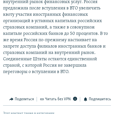
внутренний рынок финансовых услуг. Россия
РАСПИСАНИЕ ВЕЩАНИЯ
предложила после вступления в ВТО увеличить
ПОДПИШИТЕСЬ НА РАССЫЛКУ
квоту участия иностранных финансовых
организаций в уставных капиталах российских
страховых компаний, а также в совокупном
СОЦИАЛЬНЫЕ СЕТИ
капитале российских банков до 50 процентов. В то
же время Россия по-прежнему настаивает на
запрете доступа филиалов иностранных банков и
страховых компаний на внутренний рынок.
Соединенные Штаты остаются единственной
Все сайты РСЕ/РС
страной, с которой Россия не завершила
переговоры о вступлении в ВТО.
Поделиться
Читать без VPN
Подпишитесь
Этот контент также в категориях