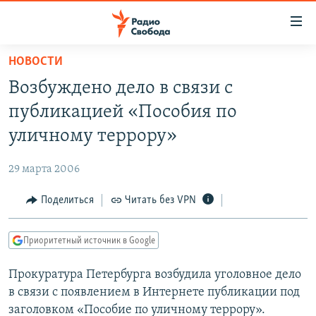
Ссылки
для
упрощенного
НОВОСТИ
ПРОГРАММЫ
доступа
Возбуждено дело в связи с
ПОДКАСТЫ
Вернуться
публикацией «Пособия по
к
АВТОРСКИЕ ПРОЕКТЫ
уличному террору»
основному
ЦИТАТЫ СВОБОДЫ
содержанию
29 марта 2006
Вернутся
МНЕНИЯ
к
Поделиться
Читать без VPN
КУЛЬТУРА
главной
навигации
IDEL.РЕАЛИИ
Приоритетный источник в Google
Вернутся
КАВКАЗ.РЕАЛИИ
к
Прокуратура Петербурга возбудила уголовное дело
СЕВЕР.РЕАЛИИ
поиску
в связи с появлением в Интернете публикации под
СИБИРЬ.РЕАЛИИ
заголовком «Пособие по уличному террору».