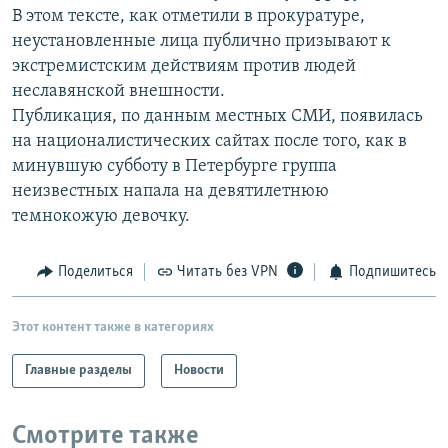
В этом тексте, как отметили в прокуратуре,
РАСПИСАНИЕ ВЕЩАНИЯ
неустановленные лица публично призывают к
ПОДПИШИТЕСЬ НА РАССЫЛКУ
экстремистским действиям против людей
неславянской внешности.
СОЦИАЛЬНЫЕ СЕТИ
Публикация, по данным местных СМИ, появилась
на националистических сайтах после того, как в
минувшую субботу в Петербурге группа
неизвестных напала на девятилетнюю
темнокожую девочку.
Все сайты РСЕ/РС
Поделиться
Читать без VPN
Подпишитесь
Этот контент также в категориях
Главные разделы
Новости
Смотрите также