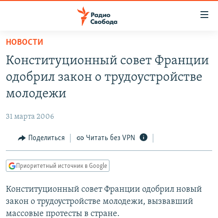
Ссылки
для
упрощенного
НОВОСТИ
ПРОГРАММЫ
доступа
Конституционный совет Франции
ПОДКАСТЫ
Вернуться
одобрил закон о трудоустройстве
к
АВТОРСКИЕ ПРОЕКТЫ
молодежи
основному
ЦИТАТЫ СВОБОДЫ
содержанию
31 марта 2006
Вернутся
МНЕНИЯ
к
Поделиться
Читать без VPN
КУЛЬТУРА
главной
навигации
IDEL.РЕАЛИИ
Приоритетный источник в Google
Вернутся
КАВКАЗ.РЕАЛИИ
к
Конституционный совет Франции одобрил новый
СЕВЕР.РЕАЛИИ
поиску
закон о трудоустройстве молодежи, вызвавший
СИБИРЬ.РЕАЛИИ
массовые протесты в стране.