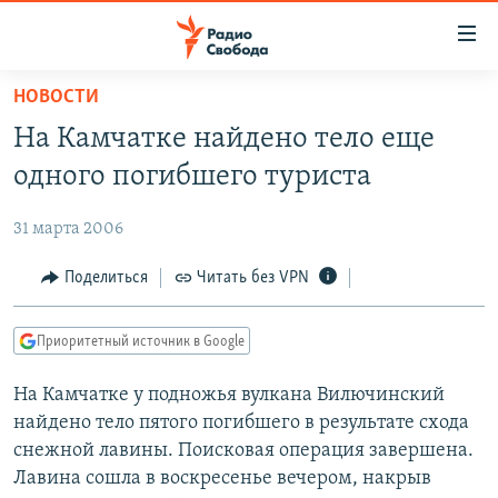
Ссылки
для
упрощенного
НОВОСТИ
ПРОГРАММЫ
доступа
На Камчатке найдено тело еще
ПОДКАСТЫ
Вернуться
одного погибшего туриста
к
АВТОРСКИЕ ПРОЕКТЫ
основному
31 марта 2006
ЦИТАТЫ СВОБОДЫ
содержанию
Вернутся
МНЕНИЯ
Поделиться
Читать без VPN
к
КУЛЬТУРА
главной
Приоритетный источник в Google
навигации
IDEL.РЕАЛИИ
Вернутся
На Камчатке у подножья вулкана Вилючинский
КАВКАЗ.РЕАЛИИ
к
найдено тело пятого погибшего в результате схода
СЕВЕР.РЕАЛИИ
поиску
снежной лавины. Поисковая операция завершена.
Лавина сошла в воскресенье вечером, накрыв
СИБИРЬ.РЕАЛИИ