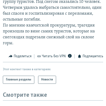
группу туристов. Под снегом оказались 10 человек.
РАСПИСАНИЕ ВЕЩАНИЯ
Четверым удалось выбраться самостоятельно, один
ПОДПИШИТЕСЬ НА РАССЫЛКУ
был спасен и госпитализирован с переломами,
остальные погибли.
По мнению камчатской прокуратуры, трагедия
СОЦИАЛЬНЫЕ СЕТИ
произошла по вине самих туристов, которые на
снегоходах подрезали снежный слой на склоне
горы.
Поделиться
Читать без VPN
Подпишитесь
Все сайты РСЕ/РС
Этот контент также в категориях
Главные разделы
Новости
Смотрите также