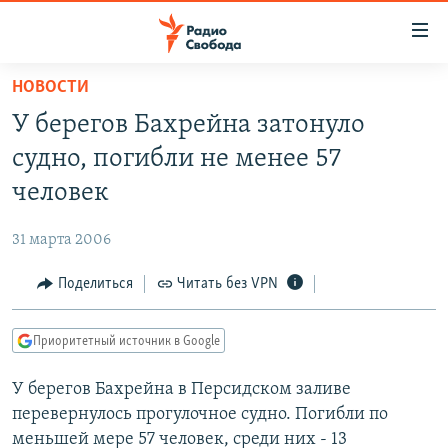
Ссылки
для
упрощенного
НОВОСТИ
ПРОГРАММЫ
доступа
У берегов Бахрейна затонуло
ПОДКАСТЫ
Вернуться
судно, погибли не менее 57
к
АВТОРСКИЕ ПРОЕКТЫ
человек
основному
ЦИТАТЫ СВОБОДЫ
содержанию
31 марта 2006
Вернутся
МНЕНИЯ
к
Поделиться
Читать без VPN
КУЛЬТУРА
главной
навигации
IDEL.РЕАЛИИ
Приоритетный источник в Google
Вернутся
КАВКАЗ.РЕАЛИИ
к
У берегов Бахрейна в Персидском заливе
СЕВЕР.РЕАЛИИ
поиску
перевернулось прогулочное судно. Погибли по
СИБИРЬ.РЕАЛИИ
меньшей мере 57 человек, среди них - 13