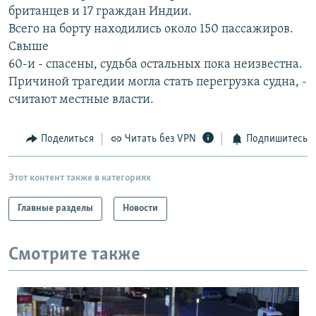
британцев и 17 граждан Индии.
РАСПИСАНИЕ ВЕЩАНИЯ
Всего на борту находились около 150 пассажиров.
ПОДПИШИТЕСЬ НА РАССЫЛКУ
Свыше
60-и - спасены, судьба остальных пока неизвестна.
СОЦИАЛЬНЫЕ СЕТИ
Причиной трагедии могла стать перегрузка судна, -
считают местные власти.
Поделиться
Читать без VPN
Подпишитесь
Все сайты РСЕ/РС
Этот контент также в категориях
Главные разделы
Новости
Смотрите также