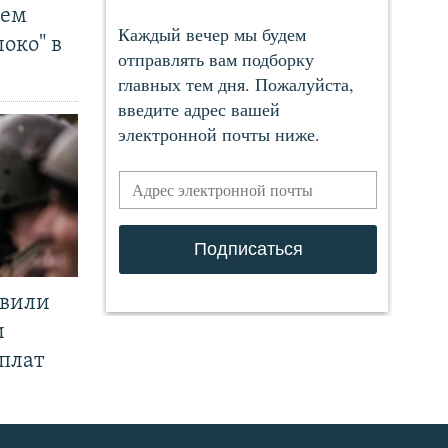
чем
око" в
явили
и
плат