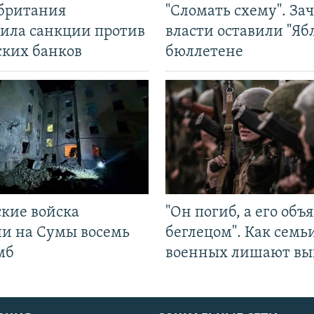
британия
"Сломать схему". За
ила санкции против
власти оставили "Ябл
ских банков
бюллетене
ские войска
"Он погиб, а его объ
ли на Сумы восемь
беглецом". Как семь
мб
военных лишают вы