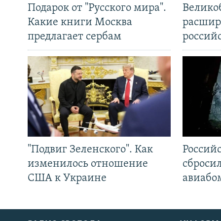
Подарок от "Русского мира".
Велико
Какие книги Москва
расшир
предлагает сербам
россий
"Подвиг Зеленского". Как
Россий
изменилось отношение
сброси
США к Украине
авиабо