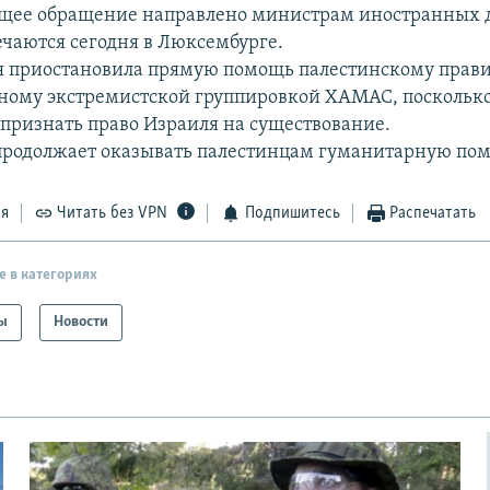
щее обращение направлено министрам иностранных д
ечаются сегодня в Люксембурге.
 приостановила прямую помощь палестинскому правит
ому экстремистской группировкой ХАМАС, посколько
 признать право Израиля на существование.
продолжает оказывать палестинцам гуманитарную по
ся
Читать без VPN
Подпишитесь
Распечатать
е в категориях
ы
Новости