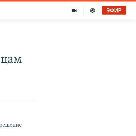
ЭФИР
нцам
 решение