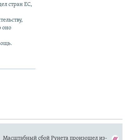
ел стран ЕС,
ельству,
 оно
мощь.