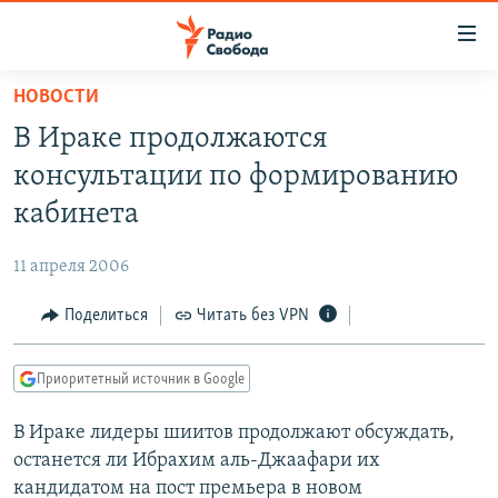
Ссылки
для
упрощенного
НОВОСТИ
ПРОГРАММЫ
доступа
В Ираке продолжаются
ПОДКАСТЫ
Вернуться
консультации по формированию
к
АВТОРСКИЕ ПРОЕКТЫ
кабинета
основному
ЦИТАТЫ СВОБОДЫ
содержанию
11 апреля 2006
Вернутся
МНЕНИЯ
к
Поделиться
Читать без VPN
КУЛЬТУРА
главной
навигации
IDEL.РЕАЛИИ
Приоритетный источник в Google
Вернутся
КАВКАЗ.РЕАЛИИ
к
В Ираке лидеры шиитов продолжают обсуждать,
СЕВЕР.РЕАЛИИ
поиску
останется ли Ибрахим аль-Джаафари их
СИБИРЬ.РЕАЛИИ
кандидатом на пост премьера в новом