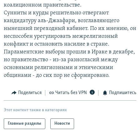
коалиционном правительстве.
РАСПИСАНИЕ ВЕЩАНИЯ
Сунниты и курды решительно отвергают
ПОДПИШИТЕСЬ НА РАССЫЛКУ
кандидатуру аль-Джаафари, возглавляющего
нынешний переходный кабинет. По их мнению, он
СОЦИАЛЬНЫЕ СЕТИ
неспособен урегулировать межрелигиозный
конфликт и остановить насилие в стране.
Парламентские выборы прошли в Ираке в декабре,
но правительство - из-за разногласий между
основными религиозными и этническими
общинами - до сих пор не сформировано.
Все сайты РСЕ/РС
Поделиться
Читать без VPN
Подпишитесь
Этот контент также в категориях
Главные разделы
Новости