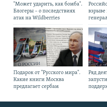
"Может ударить, как бомба".
Россий
Блогеры – о последствиях
взрыве 
атак на Wildberries
генера
Подарок от "Русского мира".
Ряд де
Какие книги Москва
запуст
предлагает сербам
поддер