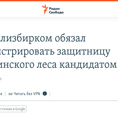
лизбирком обязал
истрировать защитницу
нского леса кандидатом
9
ся
Читать без VPN
сточник в Google