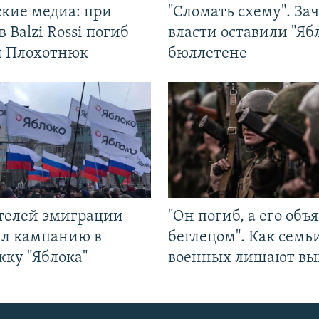
ские медиа: при
"Сломать схему". За
в Balzi Rossi погиб
власти оставили "Ябл
л Плохотнюк
бюллетене
ятелей эмиграции
"Он погиб, а его объ
ил кампанию в
беглецом". Как семь
жку "Яблока"
военных лишают вы