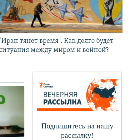
"Иран тянет время". Как долго будет
ситуация между миром и войной?