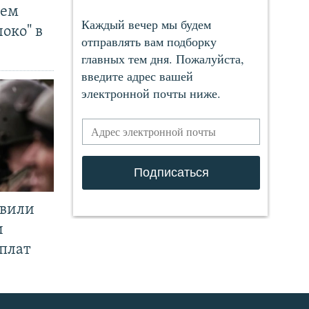
чем
око" в
явили
и
плат