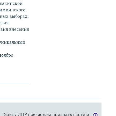
Химкинской
Химкинского
ьных выборах.
раля.
вил внесения
 уникальный
ноябре