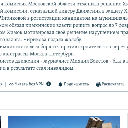
я комиссия Московской области отменила решение 
й комиссии, отказавшей лидеру Движения в защиту 
 Чириковой в регистрации кандидатом на муниципал
ом обязал химкинские власти решить вопрос до 7 фев
ом Химок мотивировал своё решение нарушением пра
го залога. Чирикова подала жалобу.
мкинского леса борются против строительства через
в автотрассы Москва-Петербург.
вистов движения - журналист Михаил Бекетов - был в 
 и в результате стал инвалидом.
ся
Читать без VPN
Подпишитесь
Распечатать