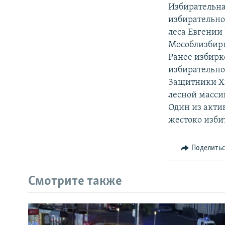
РАСПИСАНИЕ ВЕЩАНИЯ
Избирательна
ПОДПИШИТЕСЬ НА РАССЫЛКУ
избирательно
леса Евгении
Мособлизбирк
Ранее избирк
избирательно
Защитники Хи
лесной масси
Один из акти
жестоко избит
Поделить
Смотрите также