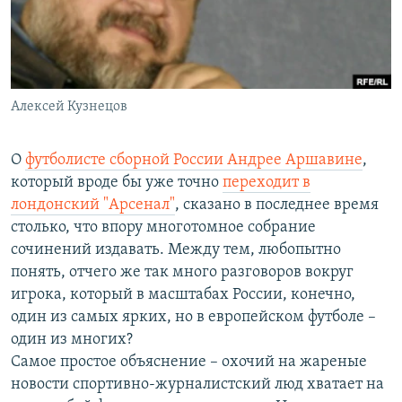
РАСПИСАНИЕ ВЕЩАНИЯ
ПОДПИШИТЕСЬ НА РАССЫЛКУ
СОЦИАЛЬНЫЕ СЕТИ
Алексей Кузнецов
О
футболисте сборной России Андрее Аршавине
,
который вроде бы уже точно
переходит в
лондонский "Арсенал"
, сказано в последнее время
Все сайты РСЕ/РС
столько, что впору многотомное собрание
сочинений издавать. Между тем, любопытно
понять, отчего же так много разговоров вокруг
игрока, который в масштабах России, конечно,
один из самых ярких, но в европейском футболе –
один из многих?
Самое простое объяснение – охочий на жареные
новости спортивно-журналистский люд хватает на