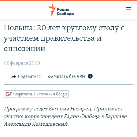
Ссылки
для
упрощенного
Польша: 20 лет круглому столу с
ПРОГРАММЫ
доступа
участием правительства и
ПОДКАСТЫ
Вернуться
оппозиции
к
АВТОРСКИЕ ПРОЕКТЫ
основному
06 февраля 2009
ЦИТАТЫ СВОБОДЫ
содержанию
Вернутся
МНЕНИЯ
Поделиться
Читать без VPN
к
КУЛЬТУРА
главной
Приоритетный источник в Google
навигации
IDEL.РЕАЛИИ
Вернутся
Программу ведет Евгения Назарец. Принимает
КАВКАЗ.РЕАЛИИ
к
участие корреспондент Радио Свобода в Варшаве
СЕВЕР.РЕАЛИИ
поиску
Александр Лемешевский.
СИБИРЬ.РЕАЛИИ