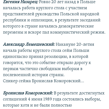
Евгения Назарец:
Ровно 20 лет назад в Польше
РАСПИСАНИЕ ВЕЩАНИЯ
началась работа круглого стола с участием
ПОДПИШИТЕСЬ НА РАССЫЛКУ
представителей руководства Польской народной
республики и оппозиции, в результате заседаний
которого в стране начались демократические
СОЦИАЛЬНЫЕ СЕТИ
перемены и вскоре пал коммунистический режим.
Александр Лемешевский:
Накануне 20-летия
начала работы круглого стола сейм Польши
единогласно принял резолюцию, в которой
Все сайты РСЕ/РС
говорится, что это событие открыло дорогу к
первым частично свободным выборам в
послевоенной истории страны.
Спикер сейма Бронислав Коморовский...
Бронислав Коморовский:
В результате достигнутых
соглашений 4 июня 1989 года состоялись выборы,
которые хотя и не были полностью