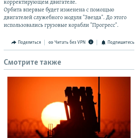
корректирующем двигателе.
РАСПИСАНИЕ ВЕЩАНИЯ
Орбита впервые будет изменена с помощью
ПОДПИШИТЕСЬ НА РАССЫЛКУ
двигателей служебного модуля "Звезда". До этого
использовались грузовые корабли "Прогресс".
СОЦИАЛЬНЫЕ СЕТИ
Поделиться
Читать без VPN
Подпишитесь
Смотрите также
Все сайты РСЕ/РС