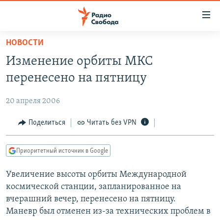
Ссылки
для
упрощенного
НОВОСТИ
ПРОГРАММЫ
доступа
Изменение орбиты МКС
ПОДКАСТЫ
Вернуться
перенесено на пятницу
к
АВТОРСКИЕ ПРОЕКТЫ
основному
20 апреля 2006
ЦИТАТЫ СВОБОДЫ
содержанию
Вернутся
МНЕНИЯ
Поделиться
Читать без VPN
к
КУЛЬТУРА
главной
Приоритетный источник в Google
навигации
IDEL.РЕАЛИИ
Вернутся
Увеличение высоты орбиты Международной
КАВКАЗ.РЕАЛИИ
к
космической станции, запланированное на
СЕВЕР.РЕАЛИИ
поиску
вчерашний вечер, перенесено на пятницу.
Маневр был отменен из-за технических проблем в
СИБИРЬ.РЕАЛИИ