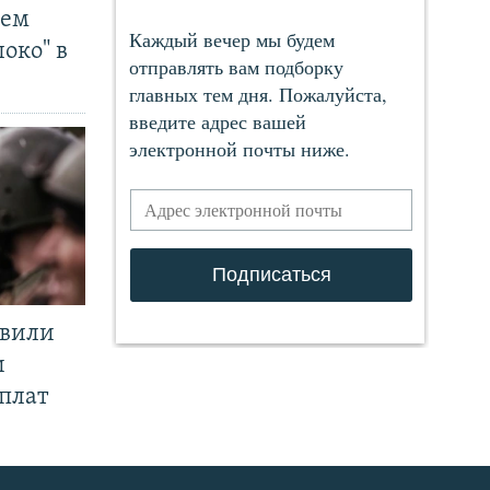
чем
око" в
явили
и
плат