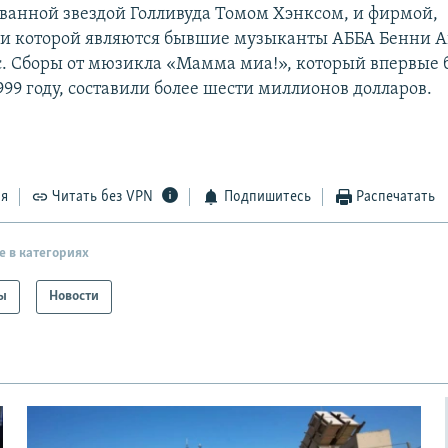
нованной звездой Голливуда Томом Хэнксом, и фирмой,
и которой являются бывшие музыканты АББА Бенни А
с. Сборы от мюзикла «Мамма миа!», который впервые 
999 году, составили более шести миллионов долларов.
ся
Читать без VPN
Подпишитесь
Распечатать
е в категориях
ы
Новости