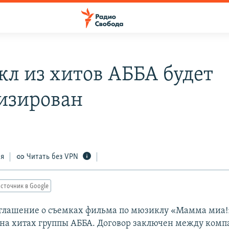
л из хитов АББА будет
изирован
ся
Читать без VPN
сточник в Google
глашение о съемках фильма по мюзиклу «Мамма миа!
на хитах группы АББА. Договор заключен между ком