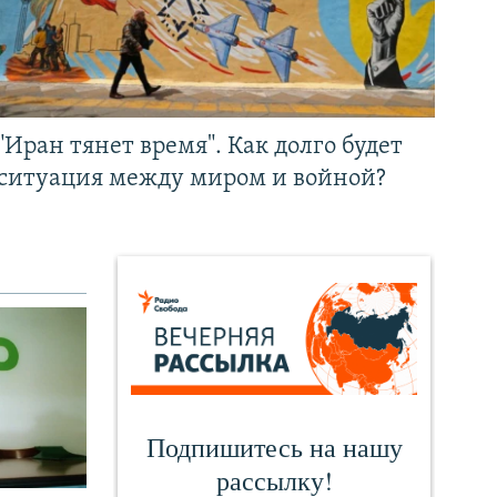
"Иран тянет время". Как долго будет
ситуация между миром и войной?