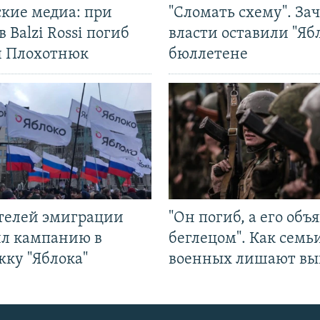
ские медиа: при
"Сломать схему". За
в Balzi Rossi погиб
власти оставили "Ябл
л Плохотнюк
бюллетене
ятелей эмиграции
"Он погиб, а его объ
ил кампанию в
беглецом". Как семь
жку "Яблока"
военных лишают вы