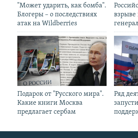
"Может ударить, как бомба".
Россий
Блогеры – о последствиях
взрыве 
атак на Wildberries
генера
Подарок от "Русского мира".
Ряд де
Какие книги Москва
запуст
предлагает сербам
поддер