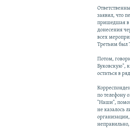
Ответственны
заявил, что 
пришедшая в 
донесения че
всех меропри
Третьим был 
Потом, говор
Буковскую", к
остаться в ря
Корреспондент
по телефону 
"Наши", помо
не казалось 
организации,
неправильно,