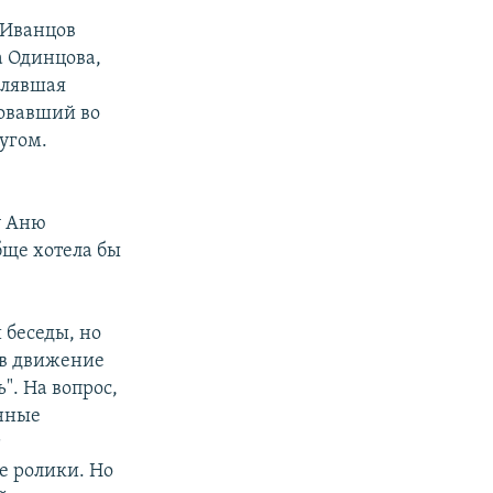
 Иванцов
а Одинцова,
влявшая
овавший во
угом.
у Аню
бще хотела бы
 беседы, но
 в движение
". На вопрос,
онные
т
е ролики. Но