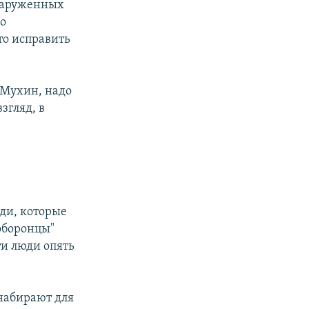
бнаруженных
го
-то исправить
 Мухин, надо
згляд, в
юди, которые
"оборонцы"
ти люди опять
 набирают для