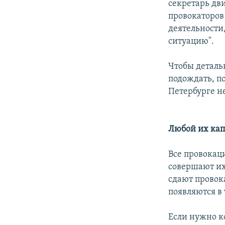
секретарь дв
провокаторов
деятельности,
ситуацию".
Чтобы деталь
подождать, по
Петербурге не
Любой их капр
Все провокац
совершают их 
сдают провок
появляются в 
Если нужно к