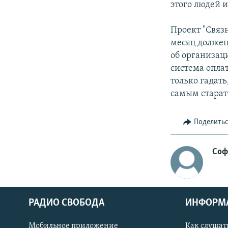
этого людей 
Проект "Связн
месяц должен
об организац
система опла
только гадат
самым старат
Поделить
Соф
РАДИО СВОБОДА
ИНФОРМ
Мобильное приложение
Как слушат