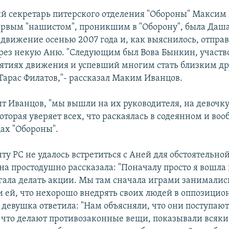
й секретарь питерского отделения "Обороны" Максим
первым "нашистом", проникшим в "Оборону", была Даш
движение осенью 2007 года и, как выяснилось, отпра
рез некую Аню. "Следующим был Вова Бынкин, участв
ятиях движения и успевший многим стать близким др
Тарас Филатов,"- рассказал Маким Иванцов.
ит Иванцов, "мы вышли на их руководителя, на девочк
оторая уверяет всех, что раскаялась в содеянном и воо
дах "Обороны".
у РС не удалось встретиться с Аней для обстоятельной
она простодушно рассказала: "Поначалу просто я вошла
гала делать акции. Мы там сначала играми занимались
ли ей, что нехорошо внедрять своих людей в оппозици
 девушка ответила: "Нам объясняли, что они поступаю
 что делают противозаконные вещи, показывали всяки