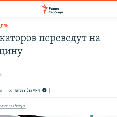
ДЕЛЫ
каторов переведут на
щину
9
ся
Читать без VPN
сточник в Google