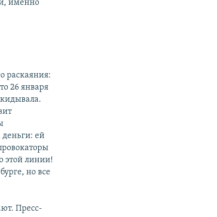
ой, именно
о раскаяния:
то 26 января
скидывала.
вит
ы
 деньги: ей
 провокаторы
о этой линии!
бурге, но все
ют. Пресс-