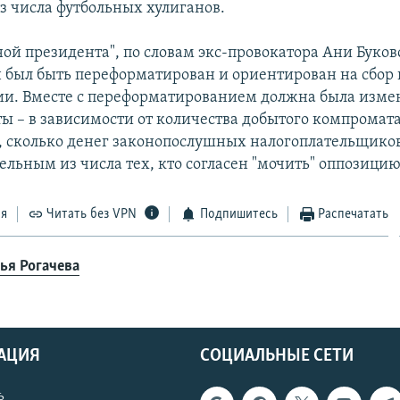
из числа футбольных хулиганов.
ой президента", по словам экс-провокатора Ани Буков
 был быть переформатирован и ориентирован на сбор
ии. Вместе с переформатированием должна была изме
ты – в зависимости от количества добытого компромата
ь, сколько денег законопослушных налогоплательщико
ельным из числа тех, кто согласен "мочить" оппозицию
ся
Читать без VPN
Подпишитесь
Распечатать
ья Рогачева
АЦИЯ
СОЦИАЛЬНЫЕ СЕТИ
ь