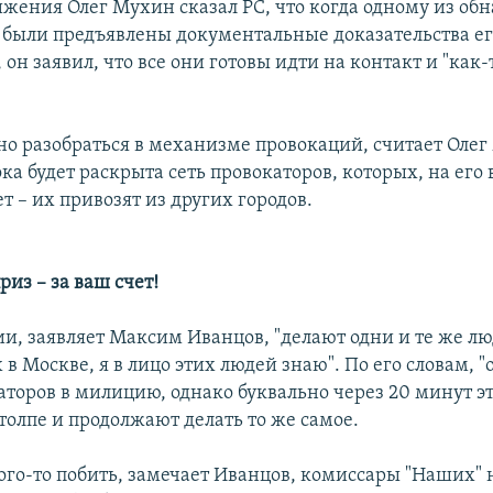
ижения Олег Мухин сказал РС, что когда одному из о
 были предъявлены документальные доказательства е
 он заявил, что все они готовы идти на контакт и "как
но разобраться в механизме провокаций, считает Олег
ка будет раскрыта сеть провокаторов, которых, на его в
т – их привозят из других городов.
из – за ваш счет!
ии, заявляет Максим Иванцов, "делают одни и те же л
в Москве, я в лицо этих людей знаю". По его словам, 
аторов в милицию, однако буквально через 20 минут э
толпе и продолжают делать то же самое.
ого-то побить, замечает Иванцов, комиссары "Наших"