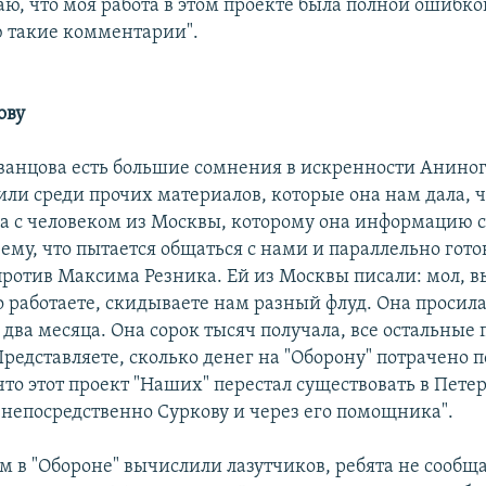
аю, что моя работа в этом проекте была полной ошибк
ю такие комментарии".
ову
анцова есть большие сомнения в искренности Аниног
ли среди прочих материалов, которые она нам дала, ч
ла с человеком из Москвы, которому она информацию 
ему, что пытается общаться с нами и параллельно гото
ротив Максима Резника. Ей из Москвы писали: мол, в
 работаете, скидываете нам разный флуд. Она просила
 два месяца. Она сорок тысяч получала, все остальные
Представляете, сколько денег на "Оборону" потрачено п
что этот проект "Наших" перестал существовать в Петер
ь непосредственно Суркову и через его помощника".
м в "Обороне" вычислили лазутчиков, ребята не сообща