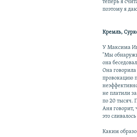
теперь я счит
поэтому я да
Кремль, Сурк
У Максима Ив
"Мы обнаружи
она беседова
Она говорила 
провокацию п
неэффективно
не платили за
по 20 тысяч. 
Аня говорит, 
это сливалос
Каким образо