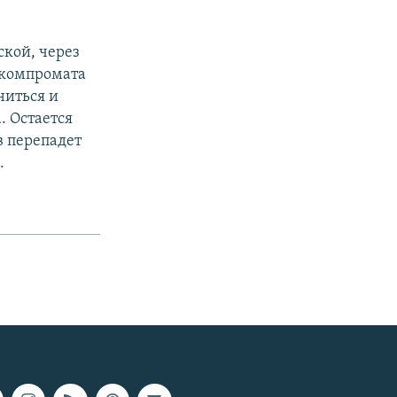
ской, через
 компромата
ниться и
. Остается
в перепадет
.