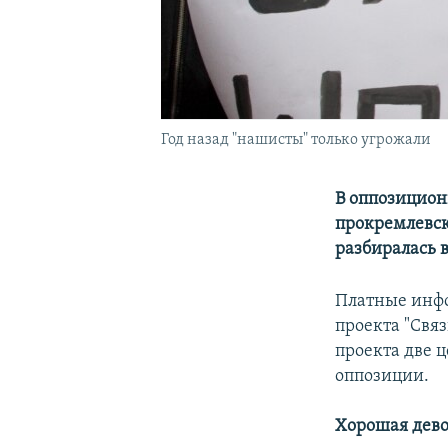
Год назад "нашисты" только угрожали
В оппозицион
прокремлевск
разбиралась 
Платные инфо
проекта "Свя
проекта две 
оппозиции.
Хорошая дево