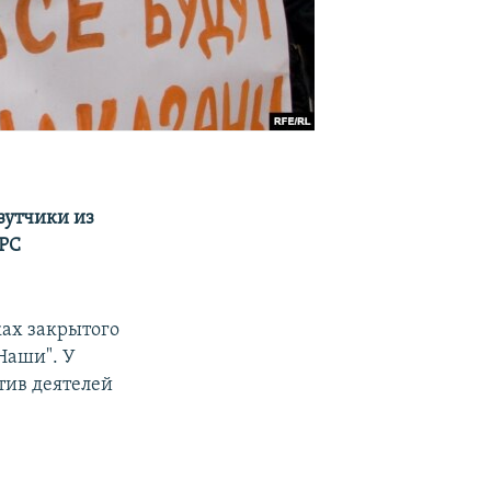
зутчики из
 РС
ках закрытого
Наши". У
тив деятелей