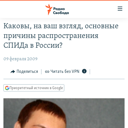
Ссылки
для
упрощенного
Каковы, на ваш взгляд, основные
ПРОГРАММЫ
доступа
причины распространения
ПОДКАСТЫ
Вернуться
СПИДа в России?
к
АВТОРСКИЕ ПРОЕКТЫ
основному
09 февраля 2009
ЦИТАТЫ СВОБОДЫ
содержанию
Вернутся
МНЕНИЯ
Поделиться
Читать без VPN
к
КУЛЬТУРА
главной
Приоритетный источник в Google
навигации
IDEL.РЕАЛИИ
Вернутся
КАВКАЗ.РЕАЛИИ
к
СЕВЕР.РЕАЛИИ
поиску
СИБИРЬ.РЕАЛИИ