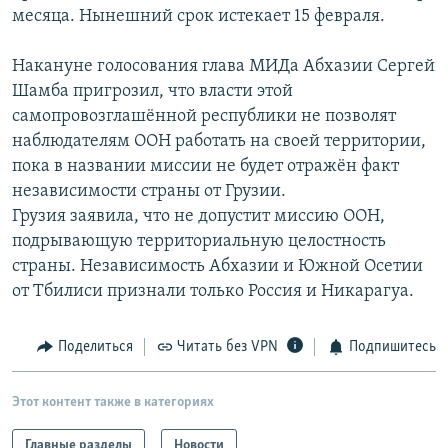
месяца. Нынешний срок истекает 15 февраля.
РАСПИСАНИЕ ВЕЩАНИЯ
ПОДПИШИТЕСЬ НА РАССЫЛКУ
Накануне голосования глава МИДа Абхазии Сергей
Шамба пригрозил, что власти этой
СОЦИАЛЬНЫЕ СЕТИ
самопровозглашённой республики не позволят
наблюдателям ООН работать на своей территории,
пока в названии миссии не будет отражён факт
независимости страны от Грузии.
Грузия заявила, что не допустит миссию ООН,
подрывающую территориальную целостность
Все сайты РСЕ/РС
страны. Независимость Абхазии и Южной Осетии
от Тбилиси признали только Россия и Никарагуа.
Поделиться
Читать без VPN
Подпишитесь
Этот контент также в категориях
Главные разделы
Новости