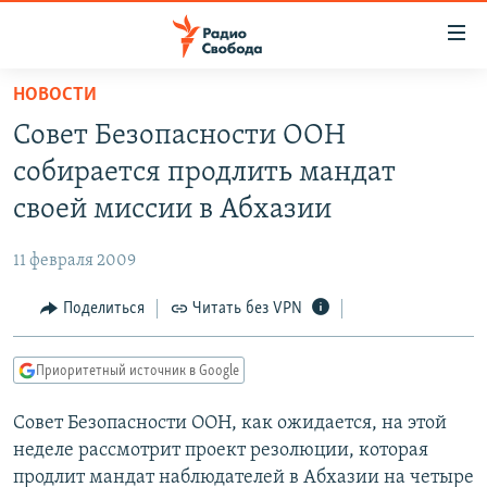
Ссылки
для
упрощенного
НОВОСТИ
ПРОГРАММЫ
доступа
Совет Безопасности ООН
ПОДКАСТЫ
Вернуться
собирается продлить мандат
к
АВТОРСКИЕ ПРОЕКТЫ
своей миссии в Абхазии
основному
ЦИТАТЫ СВОБОДЫ
содержанию
11 февраля 2009
Вернутся
МНЕНИЯ
к
Поделиться
Читать без VPN
КУЛЬТУРА
главной
навигации
IDEL.РЕАЛИИ
Приоритетный источник в Google
Вернутся
КАВКАЗ.РЕАЛИИ
к
Совет Безопасности ООН, как ожидается, на этой
СЕВЕР.РЕАЛИИ
поиску
неделе рассмотрит проект резолюции, которая
СИБИРЬ.РЕАЛИИ
продлит мандат наблюдателей в Абхазии на четыре