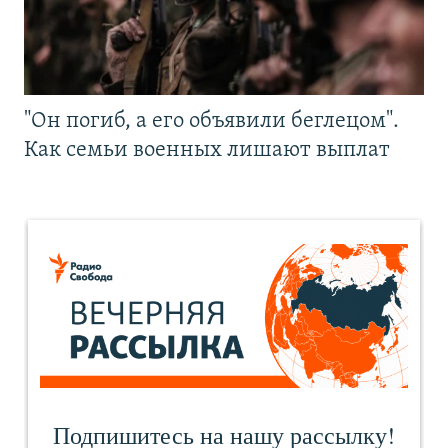
"Он погиб, а его объявили беглецом".
Как семьи военных лишают выплат