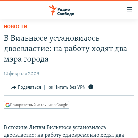
Ссылки
для
упрощенного
НОВОСТИ
ПРОГРАММЫ
доступа
В Вильнюсе установилось
ПОДКАСТЫ
Вернуться
двоевластие: на работу ходят два
к
АВТОРСКИЕ ПРОЕКТЫ
мэра города
основному
ЦИТАТЫ СВОБОДЫ
содержанию
12 февраля 2009
Вернутся
МНЕНИЯ
к
Поделиться
Читать без VPN
КУЛЬТУРА
главной
навигации
IDEL.РЕАЛИИ
Приоритетный источник в Google
Вернутся
КАВКАЗ.РЕАЛИИ
к
СЕВЕР.РЕАЛИИ
поиску
В столице Литвы Вильнюсе установилось
СИБИРЬ.РЕАЛИИ
двоевластие: на работу одновременно ходят два