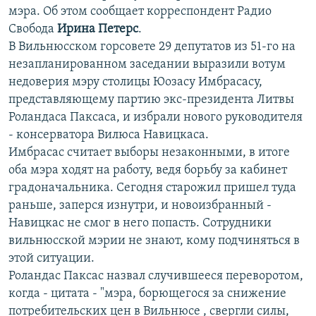
мэра. Об этом сообщает корреспондент Радио
РАСПИСАНИЕ ВЕЩАНИЯ
Свобода
Ирина Петерс
.
ПОДПИШИТЕСЬ НА РАССЫЛКУ
В Вильнюсском горсовете 29 депутатов из 51-го на
незапланированном заседании выразили вотум
СОЦИАЛЬНЫЕ СЕТИ
недоверия мэру столицы Юозасу Имбрасасу,
представляющему партию экс-президента Литвы
Роландаса Паксаса, и избрали нового руководителя
- консерватора Вилюса Навицкаса.
Имбрасас считает выборы незаконными, в итоге
оба мэра ходят на работу, ведя борьбу за кабинет
Все сайты РСЕ/РС
градоначальника. Сегодня старожил пришел туда
раньше, заперся изнутри, и новоизбранный -
Навицкас не смог в него попасть. Сотрудники
вильнюсской мэрии не знают, кому подчиняться в
этой ситуации.
Роландас Паксас назвал случившееся переворотом,
когда - цитата - "мэра, борющегося за снижение
потребительских цен в Вильнюсе , свергли силы,