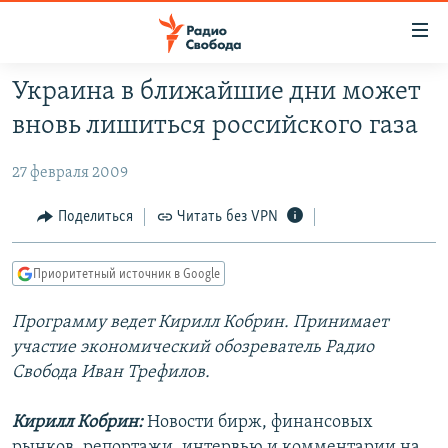
Ссылки
для
упрощенного
Украина в ближайшие дни может
ПРОГРАММЫ
доступа
вновь лишиться российского газа
ПОДКАСТЫ
Вернуться
к
27 февраля 2009
АВТОРСКИЕ ПРОЕКТЫ
основному
ЦИТАТЫ СВОБОДЫ
Поделиться
Читать без VPN
содержанию
Вернутся
МНЕНИЯ
к
Приоритетный источник в Google
КУЛЬТУРА
главной
Программу ведет Кирилл Кобрин. Принимает
навигации
IDEL.РЕАЛИИ
участие экономический обозреватель Радио
Вернутся
КАВКАЗ.РЕАЛИИ
Свобода Иван Трефилов.
к
СЕВЕР.РЕАЛИИ
поиску
Кирилл Кобрин:
Новости бирж, финансовых
СИБИРЬ.РЕАЛИИ
рынков, репортажи, интервью и комментарии на