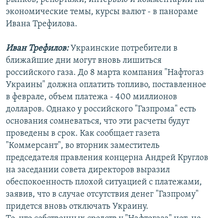
РАСПИСАНИЕ ВЕЩАНИЯ
экономические темы, курсы валют - в панораме
Ивана Трефилова.
ПОДПИШИТЕСЬ НА РАССЫЛКУ
Иван Трефилов:
Украинские потребители в
СОЦИАЛЬНЫЕ СЕТИ
ближайшие дни могут вновь лишиться
российского газа. До 8 марта компания "Нафтогаз
Украины" должна оплатить топливо, поставленное
в феврале, объем платежа - 400 миллионов
долларов. Однако у российского "Газпрома" есть
Все сайты РСЕ/РС
основания сомневаться, что эти расчеты будут
проведены в срок. Как сообщает газета
"Коммерсант", во вторник заместитель
председателя правления концерна Андрей Круглов
на заседании совета директоров выразил
обеспокоенность плохой ситуацией с платежами,
заявив, что в случае отсутствия денег "Газпрому"
придется вновь отключать Украину.