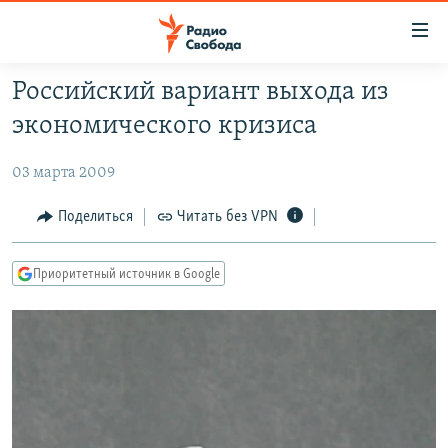
Ссылки
для
упрощенного
Российский вариант выхода из
ПРОГРАММЫ
доступа
экономического кризиса
ПОДКАСТЫ
Вернуться
к
03 марта 2009
АВТОРСКИЕ ПРОЕКТЫ
основному
ЦИТАТЫ СВОБОДЫ
Поделиться
Читать без VPN
содержанию
Вернутся
МНЕНИЯ
к
Приоритетный источник в Google
КУЛЬТУРА
главной
навигации
IDEL.РЕАЛИИ
Вернутся
КАВКАЗ.РЕАЛИИ
к
СЕВЕР.РЕАЛИИ
поиску
СИБИРЬ.РЕАЛИИ