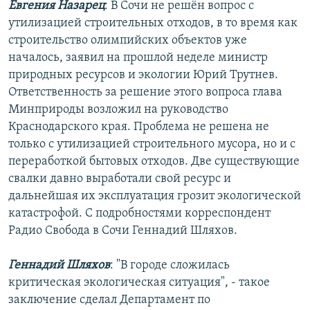
Евгения Назарец
: В Сочи не решён вопрос с
РАСПИСАНИЕ ВЕЩАНИЯ
утилизацией строительных отходов, в то время как
ПОДПИШИТЕСЬ НА РАССЫЛКУ
строительство олимпийских объектов уже
началось, заявил на прошлой неделе министр
природных ресурсов и экологии Юрий Трутнев.
СОЦИАЛЬНЫЕ СЕТИ
Ответственность за решение этого вопроса глава
Минприроды возложил на руководство
Краснодарского края. Проблема не решена не
только с утилизацией строительного мусора, но и с
переработкой бытовых отходов. Две существующие
Все сайты РСЕ/РС
свалки давно выработали свой ресурс и
дальнейшая их эксплуатация грозит экологической
катастрофой. С подробностями корреспондент
Радио Свобода в Сочи Геннадий Шляхов.
Геннадий Шляхов
: "В городе сложилась
критическая экологическая ситуация", - такое
заключение сделал Департамент по