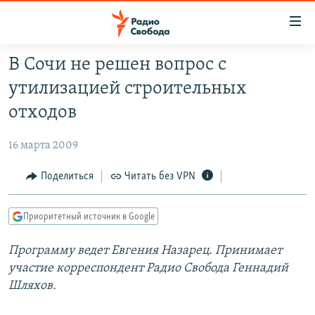
Ссылки
для
упрощенного
В Сочи не решен вопрос с
ПРОГРАММЫ
доступа
утилизацией строительных
ПОДКАСТЫ
Вернуться
отходов
к
АВТОРСКИЕ ПРОЕКТЫ
основному
16 марта 2009
ЦИТАТЫ СВОБОДЫ
содержанию
Вернутся
МНЕНИЯ
Поделиться
Читать без VPN
к
КУЛЬТУРА
главной
Приоритетный источник в Google
навигации
IDEL.РЕАЛИИ
Вернутся
Программу ведет Евгения Назарец. Принимает
КАВКАЗ.РЕАЛИИ
к
участие корреспондент Радио Свобода Геннадий
СЕВЕР.РЕАЛИИ
поиску
Шляхов.
СИБИРЬ.РЕАЛИИ