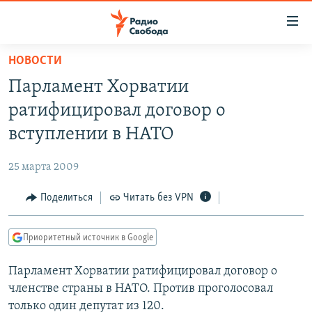
Ссылки
для
упрощенного
НОВОСТИ
ПРОГРАММЫ
доступа
Парламент Хорватии
ПОДКАСТЫ
Вернуться
ратифицировал договор о
к
АВТОРСКИЕ ПРОЕКТЫ
вступлении в НАТО
основному
ЦИТАТЫ СВОБОДЫ
содержанию
25 марта 2009
Вернутся
МНЕНИЯ
к
Поделиться
Читать без VPN
КУЛЬТУРА
главной
навигации
IDEL.РЕАЛИИ
Приоритетный источник в Google
Вернутся
КАВКАЗ.РЕАЛИИ
к
Парламент Хорватии ратифицировал договор о
СЕВЕР.РЕАЛИИ
поиску
членстве страны в НАТО. Против проголосовал
СИБИРЬ.РЕАЛИИ
только один депутат из 120.