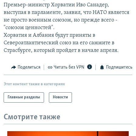
Премьер-министр Хорватии Иво Санадер,
РАСПИСАНИЕ ВЕЩАНИЯ
выступая в парламенте, заявил, что НАТО является
ПОДПИШИТЕСЬ НА РАССЫЛКУ
не просто военным союзом, но прежде всего -
"союзом ценностей".
СОЦИАЛЬНЫЕ СЕТИ
Хорватия и Албания будут приняты в
Североатлантический союз на его саммите в
Страсбурге, который пройдет в начале апреля.
Поделиться
Читать без VPN
Подпишитесь
Все сайты РСЕ/РС
Этот контент также в категориях
Главные разделы
Новости
Смотрите также