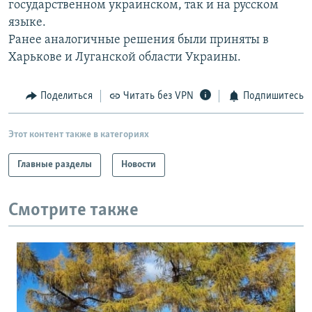
государственном украинском, так и на русском
РАСПИСАНИЕ ВЕЩАНИЯ
языке.
ПОДПИШИТЕСЬ НА РАССЫЛКУ
Ранее аналогичные решения были приняты в
Харькове и Луганской области Украины.
СОЦИАЛЬНЫЕ СЕТИ
Поделиться
Читать без VPN
Подпишитесь
Этот контент также в категориях
Главные разделы
Новости
Все сайты РСЕ/РС
Смотрите также