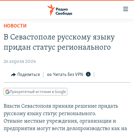
Ссылки
для
упрощенного
НОВОСТИ
ПРОГРАММЫ
доступа
В Севастополе русскому языку
ПОДКАСТЫ
Вернуться
придан статус регионального
к
АВТОРСКИЕ ПРОЕКТЫ
основному
26 апреля 2006
ЦИТАТЫ СВОБОДЫ
содержанию
Вернутся
МНЕНИЯ
Поделиться
Читать без VPN
к
КУЛЬТУРА
главной
Приоритетный источник в Google
навигации
IDEL.РЕАЛИИ
Вернутся
Власти Севастополя приняли решение придать
КАВКАЗ.РЕАЛИИ
к
русскому языку статус регионального.
СЕВЕР.РЕАЛИИ
поиску
Отныне местные учреждения, организации и
предприятия могут вести делопроизводство как на
СИБИРЬ.РЕАЛИИ