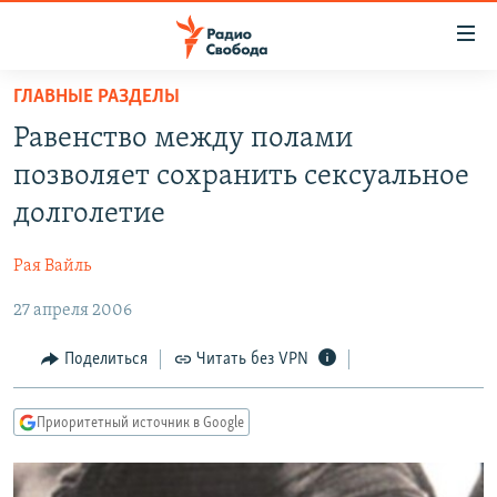
Ссылки
для
упрощенного
ГЛАВНЫЕ РАЗДЕЛЫ
ПРОГРАММЫ
доступа
Равенство между полами
ПОДКАСТЫ
Вернуться
позволяет сохранить сексуальное
к
АВТОРСКИЕ ПРОЕКТЫ
долголетие
основному
ЦИТАТЫ СВОБОДЫ
содержанию
Рая Вайль
Вернутся
МНЕНИЯ
к
27 апреля 2006
КУЛЬТУРА
главной
навигации
IDEL.РЕАЛИИ
Поделиться
Читать без VPN
Вернутся
КАВКАЗ.РЕАЛИИ
к
Приоритетный источник в Google
СЕВЕР.РЕАЛИИ
поиску
СИБИРЬ.РЕАЛИИ