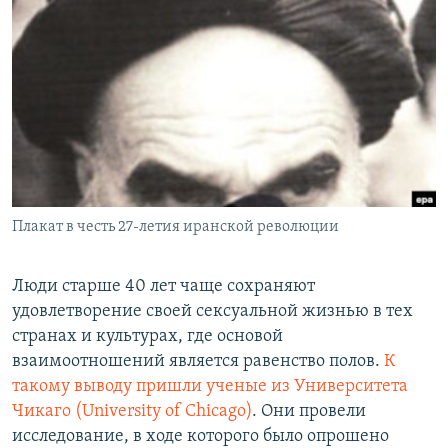
РАСПИСАНИЕ ВЕЩАНИЯ
ПОДПИШИТЕСЬ НА РАССЫЛКУ
СОЦИАЛЬНЫЕ СЕТИ
Плакат в честь 27-летия иранской революции
Все сайты РСЕ/РС
Люди старше 40 лет чаще сохраняют
удовлетворение своей сексуальной жизнью в тех
странах и культурах, где основой
взаимоотношений является равенство полов.
К
такому выводу пришли ученые из Университета
Чикаго (University of Chicago)
. Они провели
исследование, в ходе которого было опрошено