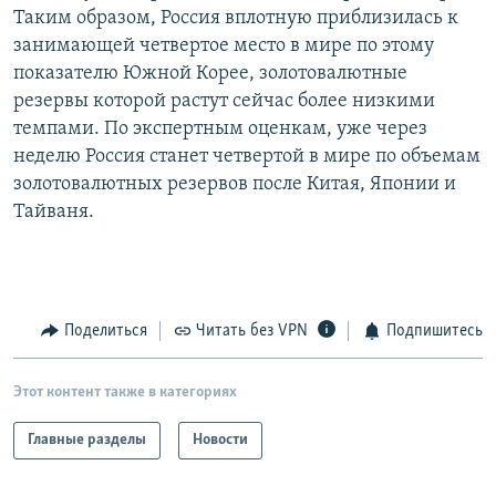
Таким образом, Россия вплотную приблизилась к
РАСПИСАНИЕ ВЕЩАНИЯ
занимающей четвертое место в мире по этому
ПОДПИШИТЕСЬ НА РАССЫЛКУ
показателю Южной Корее, золотовалютные
резервы которой растут сейчас более низкими
СОЦИАЛЬНЫЕ СЕТИ
темпами. По экспертным оценкам, уже через
неделю Россия станет четвертой в мире по объемам
золотовалютных резервов после Китая, Японии и
Тайваня.
Все сайты РСЕ/РС
Поделиться
Читать без VPN
Подпишитесь
Этот контент также в категориях
Главные разделы
Новости