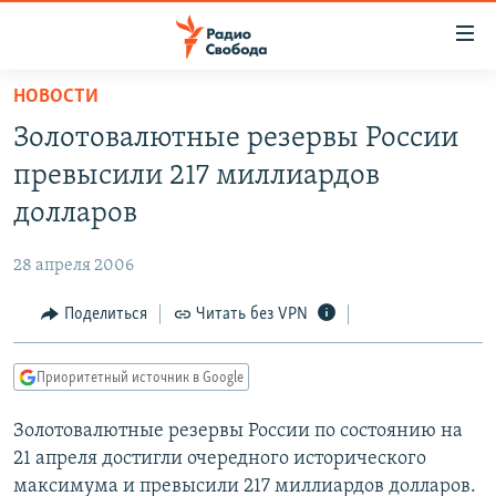
Ссылки
для
упрощенного
НОВОСТИ
ПРОГРАММЫ
доступа
Золотовалютные резервы России
ПОДКАСТЫ
Вернуться
превысили 217 миллиардов
к
АВТОРСКИЕ ПРОЕКТЫ
долларов
основному
ЦИТАТЫ СВОБОДЫ
содержанию
28 апреля 2006
Вернутся
МНЕНИЯ
к
Поделиться
Читать без VPN
КУЛЬТУРА
главной
навигации
IDEL.РЕАЛИИ
Приоритетный источник в Google
Вернутся
КАВКАЗ.РЕАЛИИ
к
Золотовалютные резервы России по состоянию на
СЕВЕР.РЕАЛИИ
поиску
21 апреля достигли очередного исторического
СИБИРЬ.РЕАЛИИ
максимума и превысили 217 миллиардов долларов.