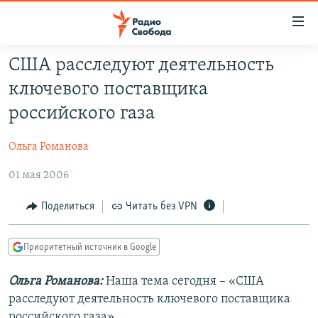
Ссылки
для
упрощенного
США расследуют деятельность
ПРОГРАММЫ
доступа
ключевого поставщика
ПОДКАСТЫ
Вернуться
российского газа
к
АВТОРСКИЕ ПРОЕКТЫ
основному
Ольга Романова
ЦИТАТЫ СВОБОДЫ
содержанию
Вернутся
01 мая 2006
МНЕНИЯ
к
КУЛЬТУРА
Поделиться
Читать без VPN
главной
навигации
IDEL.РЕАЛИИ
Вернутся
Приоритетный источник в Google
КАВКАЗ.РЕАЛИИ
к
СЕВЕР.РЕАЛИИ
Ольга Романова:
Наша тема сегодня – «США
поиску
расследуют деятельность ключевого поставщика
СИБИРЬ.РЕАЛИИ
российского газа».