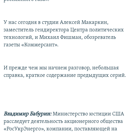
РАСПИСАНИЕ ВЕЩАНИЯ
ПОДПИШИТЕСЬ НА РАССЫЛКУ
У нас сегодня в студии Алексей Макаркин,
заместитель гендиректора Центра политических
СОЦИАЛЬНЫЕ СЕТИ
технологий, и Михаил Фишман, обозреватель
газеты «Коммерсант».
И прежде чем мы начнем разговор, небольшая
Все сайты РСЕ/РС
справка, краткое содержание предыдущих серий.
Владимир Бабурин:
Министерство юстиции США
расследует деятельность акционерного общества
«РосУкрЭнерго», компании, поставляющей на