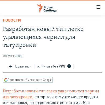
Ссылки
для
упрощенного
НОВОСТИ
ПРОГРАММЫ
доступа
Разработан новый тип легко
ПОДКАСТЫ
Вернуться
удаляющихся чернил для
к
АВТОРСКИЕ ПРОЕКТЫ
татуировки
основному
ЦИТАТЫ СВОБОДЫ
содержанию
03 мая 2006
Вернутся
МНЕНИЯ
к
Поделиться
Читать без VPN
КУЛЬТУРА
главной
навигации
IDEL.РЕАЛИИ
Приоритетный источник в Google
Вернутся
КАВКАЗ.РЕАЛИИ
к
Разработан новый тип легко удаляющихся чернил
СЕВЕР.РЕАЛИИ
поиску
для татуировки,
которые к тому же менее вредны
СИБИРЬ.РЕАЛИИ
для здоровья, по сравнению с обычными. Как