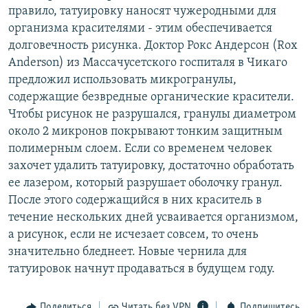
правило, татуировку наносят чужеродными для
РАСПИСАНИЕ ВЕЩАНИЯ
организма красителями - этим обеспечивается
ПОДПИШИТЕСЬ НА РАССЫЛКУ
долговечность рисунка. Доктор Рокс Андерсон (Rox
Anderson) из Массачусетского госпиталя в Чикаго
СОЦИАЛЬНЫЕ СЕТИ
предложил использовать микрогранулы,
содержащие безвредные органические красители.
Чтобы рисунок не разрушался, гранулы диаметром
около 2 микронов покрывают тонким защитным
полимерным слоем. Если со временем человек
захочет удалить татуировку, достаточно обработать
Все сайты РСЕ/РС
ее лазером, который разрушает оболочку гранул.
После этого содержащийся в них краситель в
течение нескольких дней усваивается организмом,
а рисунок, если не исчезает совсем, то очень
значительно бледнеет. Новые чернила для
татуировок начнут продаваться в будущем году.
Поделиться
Читать без VPN
Подпишитесь