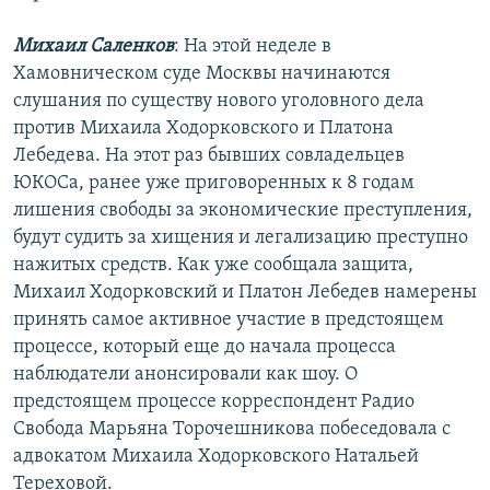
РАСПИСАНИЕ ВЕЩАНИЯ
Михаил Саленков
: На этой неделе в
ПОДПИШИТЕСЬ НА РАССЫЛКУ
Хамовническом суде Москвы начинаются
слушания по существу нового уголовного дела
СОЦИАЛЬНЫЕ СЕТИ
против Михаила Ходорковского и Платона
Лебедева. На этот раз бывших совладельцев
ЮКОСа, ранее уже приговоренных к 8 годам
лишения свободы за экономические преступления,
будут судить за хищения и легализацию преступно
нажитых средств. Как уже сообщала защита,
Все сайты РСЕ/РС
Михаил Ходорковский и Платон Лебедев намерены
принять самое активное участие в предстоящем
процессе, который еще до начала процесса
наблюдатели анонсировали как шоу. О
предстоящем процессе корреспондент Радио
Свобода Марьяна Торочешникова побеседовала с
адвокатом Михаила Ходорковского Натальей
Тереховой.