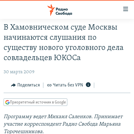
Ссылки
для
упрощенного
В Хамовническом суде Москвы
ПРОГРАММЫ
доступа
начинаются слушания по
ПОДКАСТЫ
Вернуться
существу нового уголовного дела
к
АВТОРСКИЕ ПРОЕКТЫ
совладельцев ЮКОСа
основному
ЦИТАТЫ СВОБОДЫ
содержанию
30 марта 2009
Вернутся
МНЕНИЯ
к
Поделиться
Читать без VPN
КУЛЬТУРА
главной
навигации
IDEL.РЕАЛИИ
Приоритетный источник в Google
Вернутся
КАВКАЗ.РЕАЛИИ
к
Программу ведет Михаил Саленков. Принимает
СЕВЕР.РЕАЛИИ
поиску
участие корреспондент Радио Свобода Марьяна
СИБИРЬ.РЕАЛИИ
Торочешникова.