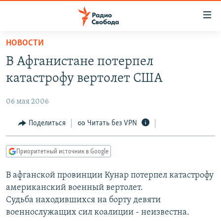
Ссылки
для
упрощенного
НОВОСТИ
ПРОГРАММЫ
доступа
В Афганистане потерпел
ПОДКАСТЫ
Вернуться
катастрофу вертолет США
к
АВТОРСКИЕ ПРОЕКТЫ
основному
06 мая 2006
ЦИТАТЫ СВОБОДЫ
содержанию
Вернутся
МНЕНИЯ
Поделиться
Читать без VPN
к
КУЛЬТУРА
главной
Приоритетный источник в Google
навигации
IDEL.РЕАЛИИ
Вернутся
В афганской провинции Кунар потерпел катастрофу
КАВКАЗ.РЕАЛИИ
к
американский военный вертолет.
СЕВЕР.РЕАЛИИ
поиску
Судьба находившихся на борту девяти
военнослужащих сил коалиции - неизвестна.
СИБИРЬ.РЕАЛИИ