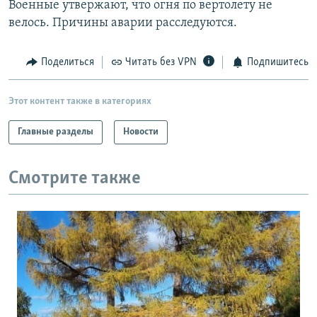
Военные утвержают, что огня по вертолету не
РАСПИСАНИЕ ВЕЩАНИЯ
велось. Причины аварии расследуются.
ПОДПИШИТЕСЬ НА РАССЫЛКУ
Поделиться
Читать без VPN
Подпишитесь
СОЦИАЛЬНЫЕ СЕТИ
Этот контент также в категориях
Главные разделы
Новости
Все сайты РСЕ/РС
Смотрите также