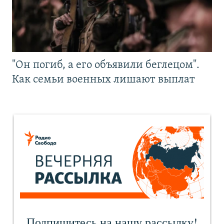
"Он погиб, а его объявили беглецом".
Как семьи военных лишают выплат