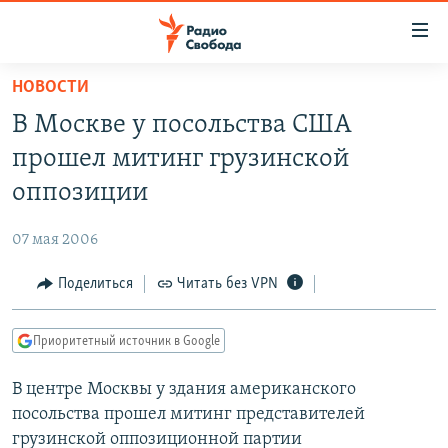
Ссылки
для
упрощенного
НОВОСТИ
ПРОГРАММЫ
доступа
В Москве у посольства США
ПОДКАСТЫ
Вернуться
прошел митинг грузинской
к
АВТОРСКИЕ ПРОЕКТЫ
оппозиции
основному
ЦИТАТЫ СВОБОДЫ
содержанию
07 мая 2006
Вернутся
МНЕНИЯ
к
Поделиться
Читать без VPN
КУЛЬТУРА
главной
навигации
IDEL.РЕАЛИИ
Приоритетный источник в Google
Вернутся
КАВКАЗ.РЕАЛИИ
к
В центре Москвы у здания американского
СЕВЕР.РЕАЛИИ
поиску
посольства прошел митинг представителей
СИБИРЬ.РЕАЛИИ
грузинской оппозиционной партии