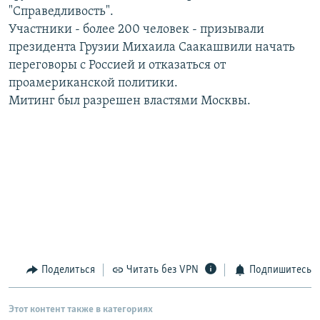
"Справедливость".
РАСПИСАНИЕ ВЕЩАНИЯ
Участники - более 200 человек - призывали
ПОДПИШИТЕСЬ НА РАССЫЛКУ
президента Грузии Михаила Саакашвили начать
переговоры с Россией и отказаться от
СОЦИАЛЬНЫЕ СЕТИ
проамериканской политики.
Митинг был разрешен властями Москвы.
Все сайты РСЕ/РС
Поделиться
Читать без VPN
Подпишитесь
Этот контент также в категориях