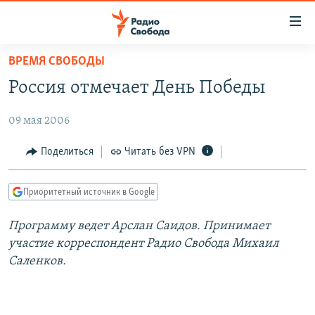
Ссылки
для
упрощенного
ВРЕМЯ СВОБОДЫ
ПРОГРАММЫ
доступа
Россия отмечает День Победы
ПОДКАСТЫ
Вернуться
к
09 мая 2006
АВТОРСКИЕ ПРОЕКТЫ
основному
ЦИТАТЫ СВОБОДЫ
Поделиться
Читать без VPN
содержанию
Вернутся
МНЕНИЯ
к
Приоритетный источник в Google
КУЛЬТУРА
главной
Программу ведет Арслан Саидов. Принимает
навигации
IDEL.РЕАЛИИ
участие корреспондент Радио Свобода Михаил
Вернутся
КАВКАЗ.РЕАЛИИ
Саленков.
к
СЕВЕР.РЕАЛИИ
поиску
СИБИРЬ.РЕАЛИИ