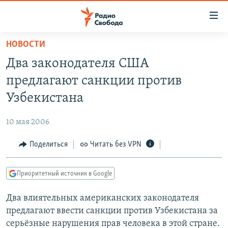
Ссылки
для
упрощенного
НОВОСТИ
ПРОГРАММЫ
доступа
Два законодателя США
ПОДКАСТЫ
Вернуться
предлагают санкции против
к
АВТОРСКИЕ ПРОЕКТЫ
Узбекистана
основному
ЦИТАТЫ СВОБОДЫ
содержанию
10 мая 2006
Вернутся
МНЕНИЯ
к
Поделиться
Читать без VPN
КУЛЬТУРА
главной
навигации
IDEL.РЕАЛИИ
Приоритетный источник в Google
Вернутся
КАВКАЗ.РЕАЛИИ
к
Два влиятельных американских законодателя
СЕВЕР.РЕАЛИИ
поиску
предлагают ввести санкции против Узбекистана за
СИБИРЬ.РЕАЛИИ
серьёзные нарушения прав человека в этой стране.