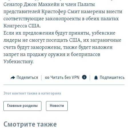
Сенатор Джон Маккейн и член Палаты
РАСПИСАНИЕ ВЕЩАНИЯ
представителей Кристофер Смит намерены внести
ПОДПИШИТЕСЬ НА РАССЫЛКУ
соответствующие законопроекты в обеих палатах
Конгресса США.
СОЦИАЛЬНЫЕ СЕТИ
Если их предложения будут приняты, узбекские
лидеры не смогут посещать США, их заграничные
счета будут заморожены, также будет наложен
запрет на продажу оружия и боеприпасов
Узбекистану.
Все сайты РСЕ/РС
Поделиться
Читать без VPN
Подпишитесь
Этот контент также в категориях
Главные разделы
Новости
Смотрите также