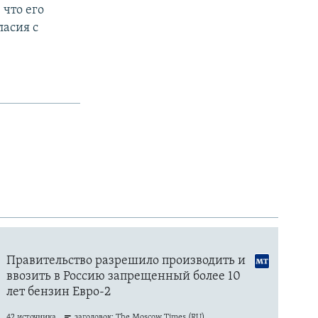
 что его
ласия с