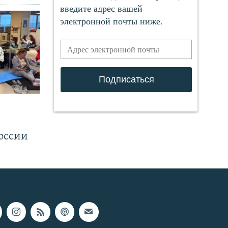
.
оссии