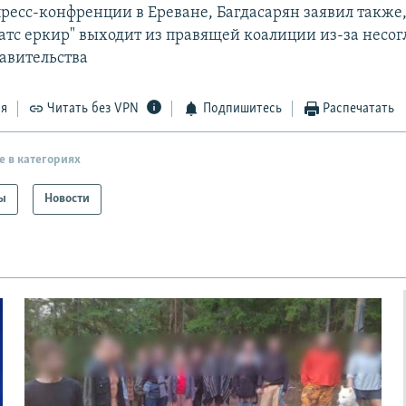
ресс-конфренции в Ереване, Багдасарян заявил также,
атс еркир" выходит из правящей коалиции из-за несог
авительства
ся
Читать без VPN
Подпишитесь
Распечатать
е в категориях
ы
Новости