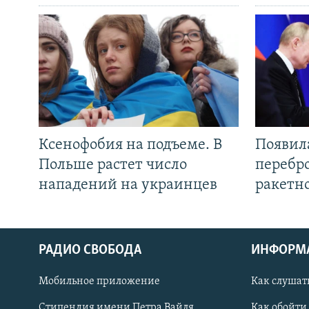
Ксенофобия на подъеме. В
Появил
Польше растет число
перебро
нападений на украинцев
ракетн
РАДИО СВОБОДА
ИНФОРМ
Мобильное приложение
Как слушат
СОЦИАЛЬНЫЕ СЕТИ
Стипендия имени Петра Вайля
Как обойти