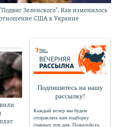
"Подвиг Зеленского". Как изменилось
отношение США к Украине
явили
и
плат